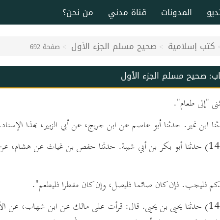
ديو
المدونات
قناة مدني
من نحن؟
كتب إسلامية
صحيح مسلم الجزء الأول
صفحة 692
اب:
صحيح مسلم الجزء الأول
مثنى "إلى طعام".
106 - (1431) حدثنا أبو بكر بن أبي شيبة. حدثنا حفص بن غياث عن هشام، 
م فليجب. فإن كان صائما فليصل، وإن كان مفطرا فليطعم".
107 - (1432) حدثنا يحيى بن يحيى. قال: قرأت على مالك عن ابن شهاب، عن 