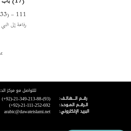
(17) باب لا تحل المطلقة ثلاثا لمطلقها حتى تنكح زوجا غيره ويطأها، ثم يفارقها، وتنقضى عدتها
رفاعة إلى النب
عد
للتواصل مع مركز الدع
(+92)-21-349-213-88-(93)
رقـــم الـــــهـاتــف:
(+92)-21-111-252-692
الــرقـــم الـمــوحـد:
arabic@dawateislami.net
البريد الإلكتروني: