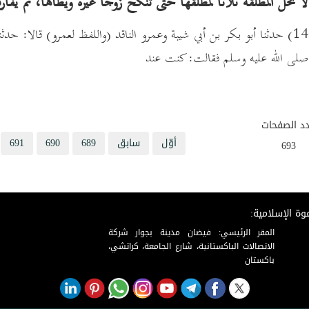
111 - (1433) حدثنا أبو بكر بن أبي شيبة وعمرو الناقد (واللفظ لعمرو) ق
ي صلى الله عليه وسلم فقالت: كنت عند
د الصفحات
أوّل
سابق
689
690
691
693
وة الإسلامية:
المقر الرئيسي: فيضان مدينة بجوار شركة
الاتصالات الباكستانية، شارع الجامعة، كراتشي،
باكستان