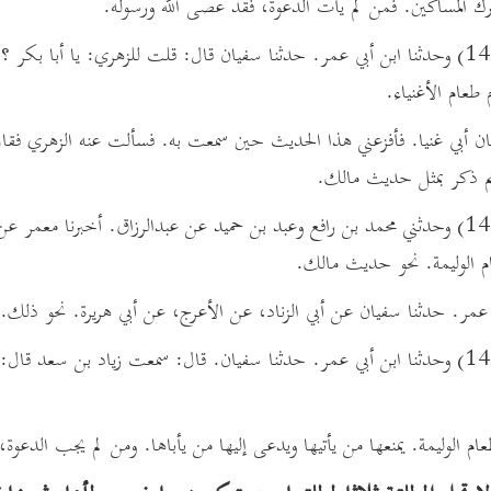
ويترك المساكين. فمن لم يأت الدعوة، فقد عصى الله ورسوله.
108 - (1432) وحدثنا ابن أبي عمر. حدثنا سفيان قال: قلت للزهري: يا أب
طعام الأغنياء.
ن أبي غنيا. فأفزعني هذا الحديث حين سمعت به. فسألت عنه الزهري فقال:
 ثم ذكر بمثل حديث مالك.
109 - (1432) وحدثني محمد بن رافع وعبد بن حميد عن عبدالرزاق. أخبرنا م
م الوليمة. نحو حديث مالك.
 عمر. حدثنا سفيان عن أبي الزناد، عن الأعرج، عن أبي هريرة. نحو ذلك.
110 - (1432) وحدثنا ابن أبي عمر. حدثنا سفيان. قال: سمعت زياد بن سعد ق
م الوليمة. يمنعها من يأتيها ويدعى إليها من يأباها. ومن لم يجب الدعوة