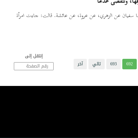
الا: حدثنا سفيان عن الزهري، عن عروة، عن عائشة. قالت: جاءت امرأة
إنتقل إلى
692
693
تالي
آخر