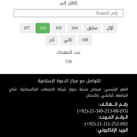
إنتقل إلى
أوّل
سابق
104
105
106
107
108
تالي
آخر
عدد الصفحات
536
للتواصل مع مركز الدعوة الإسلامية:
المقر الرئيسي: فيضان مدينة بجوار شركة الاتصالات الباكستانية، شارع
الجامعة، كراتشي، باكستان
رقـــم الـــــهـاتــف:
(+92)-21-349-213-88-(93)
الــرقـــم الـمــوحـد:
(+92)-21-111-252-692
البريد الإلكتروني: