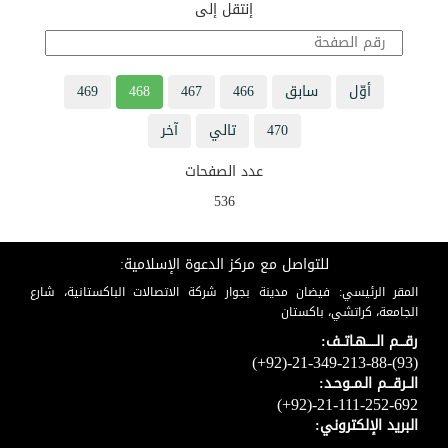
إنتقل إلى
أوّل
سابق
466
467
468
469
470
تالي
آخر
عدد الصفحات
536
للتواصل مع مركز الدعوة الإسلامية:
المقر الرئيسي: فيضان مدينة بجوار شركة الاتصالات الباكستانية، شارع
الجامعة، كراتشي، باكستان
رقـــم الـــــهـاتــف:
(+92)-21-349-213-88-(93)
الــرقـــم الـمــوحـد:
(+92)-21-111-252-692
البريد الإلكتروني: