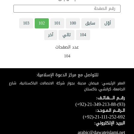
أوّل
سابق
100
101
102
103
104
تالي
آخر
عدد الصفحات
104
للتواصل مع مركز الدعوة الإسلامية:
المقر الرئيسي: فيضان مدينة بجوار شركة الاتصالات الباكستانية، شارع
الجامعة، كراتشي، باكستان
رقـــم الـــــهـاتــف:
(+92)-21-349-213-88-(93)
الــرقـــم الـمــوحـد:
(+92)-21-111-252-692
البريد الإلكتروني:
arabic@dawateislami.net