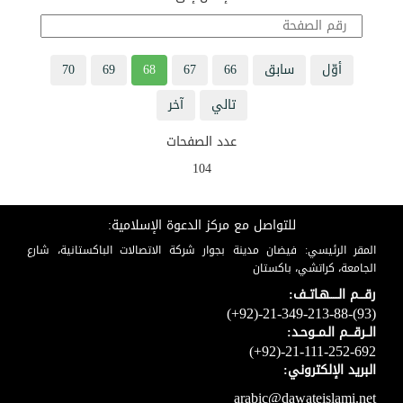
أوّل
سابق
66
67
68
69
70
تالي
آخر
عدد الصفحات
104
للتواصل مع مركز الدعوة الإسلامية:
المقر الرئيسي: فيضان مدينة بجوار شركة الاتصالات الباكستانية، شارع
الجامعة، كراتشي، باكستان
رقـــم الـــــهـاتــف:
(+92)-21-349-213-88-(93)
الــرقـــم الـمــوحـد:
(+92)-21-111-252-692
البريد الإلكتروني:
arabic@dawateislami.net