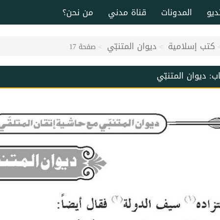
ديو
المدونات
قناة مدني
من نحن؟
كتب إسلامية
ديوان المتنبّي
صفحة 17
اب:
ديوان المتنبّي