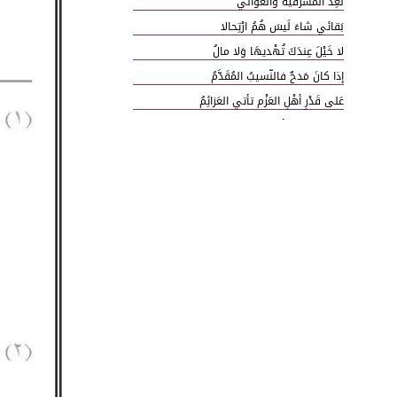
نُعِدّ المَشرَفيّةَ والعَوالي
بَقائي شاءَ لَيسَ هُمُ ارْتِحالا
لا خَيْلَ عِندَكَ تُهْديهَا وَلا مالُ
إذا كانَ مَدحٌ فالنّسيبُ المُقَدَّمُ
عَلى قَدْرِ أهْلِ العَزْم تأتي العَزائِمُ
كفى بكَ داءً أنْ ترَى الموْتَ شافِيَا