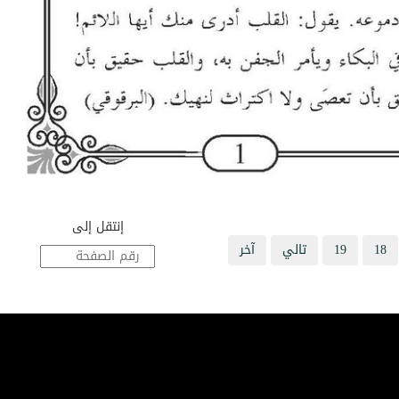
إنتقل إلى
18
19
تالي
آخر