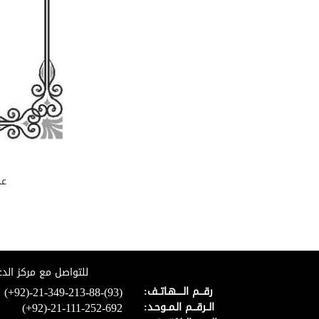
عد
للتواصل مع مركز الدع
(+92)-21-349-213-88-(93)
رقـــم الـــــهـاتــف:
(+92)-21-111-252-692
الــرقـــم الـمــوحـد: