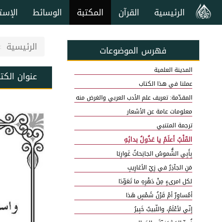
الرئيسية
القرآن
المكتبة
الوسائط
الإست
الرئيسية
فهرس الموضوعات
المدينة العلمية
عنوان الكت
عملنا في هذا الكتاب
المقدّمة: تعريف علم الأدب العربي والغرض منه
معلومات عامة عن الأشعار
ترجمة المتنبي
القَلْبُ أعلَمُ يا عَذُولُ بدائِهِ
بِأَبِي الشُّموسُ الجانِحاتُ غَوارِبَا
مَنِ الجآذِرُ في زِيّ الأعَارِيبِ
لكل امرىءٍ مِنْ دَهْرِهِ ما تَعَوّدَا
أمُساوِرٌ أمْ قَرْنُ شَمْسٍ هَذا
إنّي لأعْلَمُ، واللّبيبُ خَبِيرُ