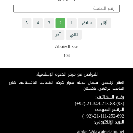
أوّل
سابق
1
2
3
4
5
تالي
آخر
عدد الصفحات
104
للتواصل مع مركز الدعوة الإسلامية:
المقر الرئيسي: فيضان مدينة بجوار شركة الاتصالات الباكستانية، شارع
الجامعة، كراتشي، باكستان
رقـــم الـــــهـاتــف:
(+92)-21-349-213-88-(93)
الــرقـــم الـمــوحـد:
(+92)-21-111-252-692
البريد الإلكتروني:
arabic@dawateislami.net