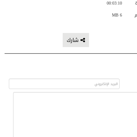
ة
00:03:10
م
6 MB
شارك