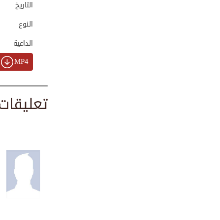
التاريخ
00:03:19
النوع
الداعية
هل الأنبياء يشتغلون؟
00:02:28
MP4
تعليقات
الابتسامة مفتاح ا...
00:00:30
حين لا يراك أحد: ...
00:00:49
الغيبة - برنامج ق...
00:01:28