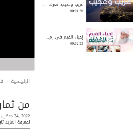
غريب وعجيب: تعرف ...
00:01:29
إحياء القيم في زم...
00:02:33
محطات دعوية وتربو...
00:01:28
الرئيسية
في
من ثمار
يتقدم الشيخ سيد م...
00:02:06
2022
لمعرفة المزيد تاب
لمن تشتاق الجنة؟ ...