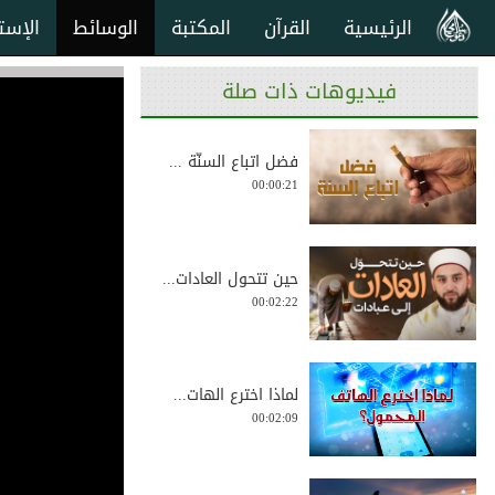
الرئيسية
القرآن
المكتبة
الوسائط
الإست
فيديوهات ذات صلة
فضل اتباع السنّة ...
00:00:21
حين تتحول العادات...
00:02:22
لماذا اخترع الهات...
00:02:09