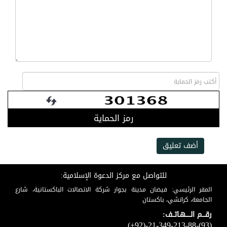
رمز الحماية
أضف تعليق
للتواصل مع مركز الدعوة الإسلامية:
المقر الرئيسي: فيضان مدينة بجوار شركة الاتصالات الباكستانية، شارع
الجامعة، كراتشي، باكستان
رقـــم الـــــهـاتــف:
(+92)-21-349-213-88-(93)