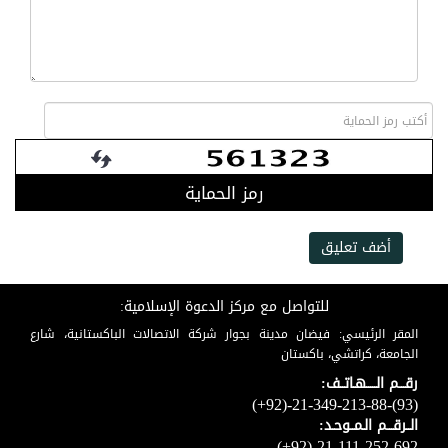
رمز الحماية
أضف تعليق
للتواصل مع مركز الدعوة الإسلامية:
المقر الرئيسي: فيضان مدينة بجوار شركة الاتصالات الباكستانية، شارع
الجامعة، كراتشي، باكستان
رقـــم الـــــهـاتــف:
(+92)-21-349-213-88-(93)
الــرقـــم الـمــوحـد:
(+92)-21-111-252-692