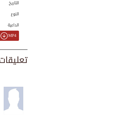
التاريخ
00:01:23
النوع
الداعية
التقرير الإخباري ...
00:01:31
MP4
تعليقات
توزيع الخيام ونصب...
00:00:53
التقرير الأخباري ...
00:01:35
إنطباعات الشيخ في...
00:03:33