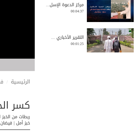
مركز الدعوة الإسل...
00:04:37
التقرير الأخباري ...
00:01:25
جولة استطلاعية لم...
00:03:34
الرئيسية
في
كسر الح
مجريات الجولة الد...
00:00:55
ربطات من الخبز 
خبز أمل | فيضان 
الشيخ عبيد رضا ال...