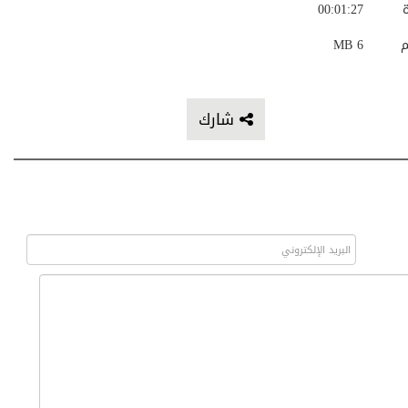
ة
00:01:27
م
6 MB
شارك