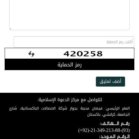
رمز الحماية
أضف تعليق
للتواصل مع مركز الدعوة الإسلامية:
المقر الرئيسي: فيضان مدينة بجوار شركة الاتصالات الباكستانية، شارع
الجامعة، كراتشي، باكستان
رقـــم الـــــهـاتــف:
(+92)-21-349-213-88-(93)
الــرقـــم الـمــوحـد: