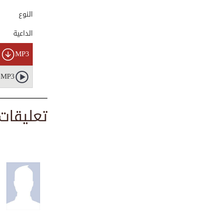
00:00:16
النوع
الداعية
آداب الحديث مع ال...
MP3
00:01:28
MP3
كن عوناً للآخرين
00:00:13
تعليقات
الألعاب الإلكترونية
0:01:57
عذاب القبر
00:00:23