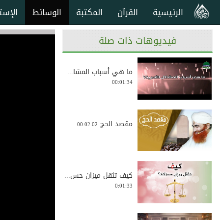
الرئيسية
القرآن
المكتبة
الوسائط
الإست
فيديوهات ذات صلة
ما هي أسباب المشا...
00:01:34
مقصد الحج
00:02:02
كيف تثقل ميزان حس...
0:01:33