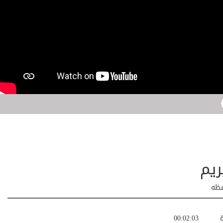
ريم
فظه
ة
00:02:03