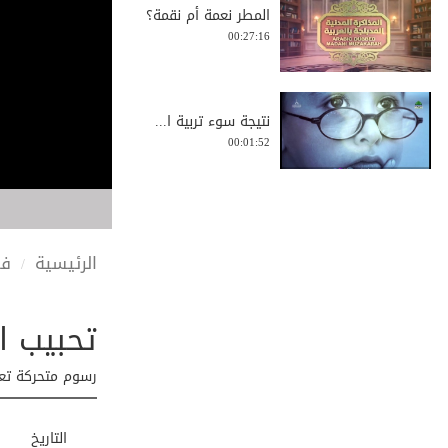
المطر نعمة أم نقمة؟
00:27:16
نتيجة سوء تربية ا...
00:01:52
احذرو اللعب في ال...
00:00:22
الرئيسية
في
تحبيب ا
بر الوالدين
0:01:59
رسوم متحركة تعل
التاريخ
خصلتان لا يجتمعان...