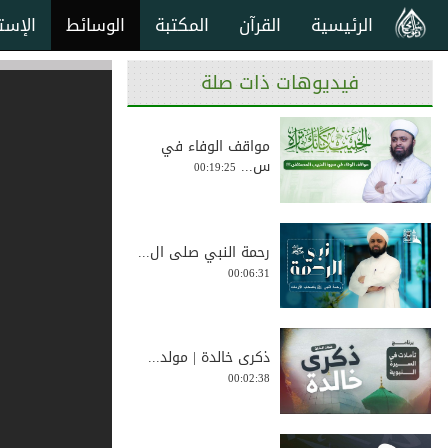
الرئيسية
القرآن
المكتبة
الوسائط
الإست
فيديوهات ذات صلة
مواقف الوفاء في
س...
00:19:25
رحمة النبي صلى ال...
00:06:31
ذكرى خالدة | مولد...
00:02:38