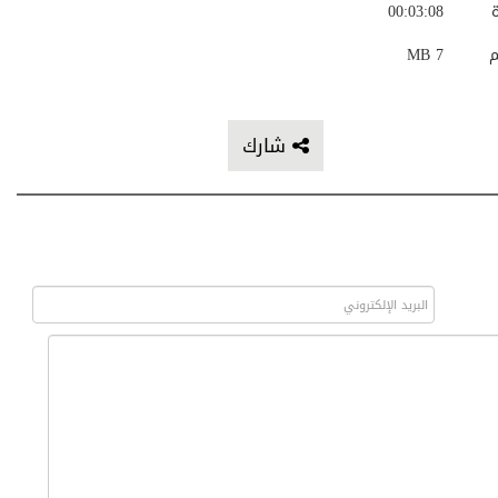
ة
00:03:08
م
7 MB
شارك