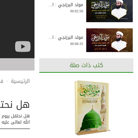
مولد البرزنجي : ا...
00:02:56
مولد البرزنجي : ا...
00:06:33
كتب ذات صلة
تواضع النبي ﷺ ورح...
00:01:39
الرئيسية
في
هل نحتف
في رؤيته صلى الله...
00:02:27
هل نحتفل بيوم م
الله تعالى عليه
علامة المحب كثرة ...