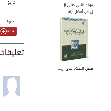
التاريخ
00:02:36
مولد النبي صلى ال...
إن من أفضل أيام ا...
النوع
الداعية
لقاء المحبين احتف...
00:03:33
MP4
تعليقات
رحمة النبي صلى ال...
00:06:27
فضل الصلاة على ال...
إليك هذا الكتاب ا...
يا نبي سلام عليك
00:03:08
شمائل الحبيب المص...
00:03:13