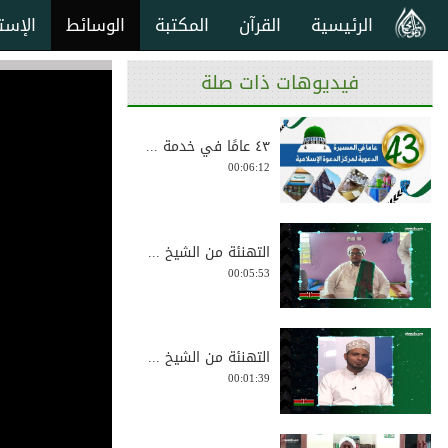
الرئيسية
القرآن
المكتبة
الوسائط
الإست
فيديوهات ذات صلة
٤٣ عامًا في خدمة ...
00:06:12
التهنئة من الشيخ ...
00:05:53
التهنئة من الشيخ ...
00:01:39