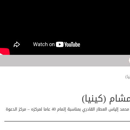
ا)
شام (كينيا)
قام فضيلة الشيخ الأستاذ شامي عثمان مشام (كينيا) بالتهنئة الخالصة لفضيلة الشيخ المربي محمد إلياس العطار القادري بمناسبة إتمام 40 عاما لمركزه – مركز الدعوة