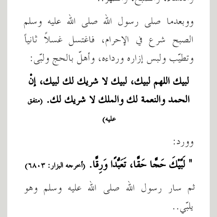
ووبعدما صلى رسول الله صلى الله عليه وسلم
الصبح شرع في الإحرام، فاغتسل غسلاً ثانياً
وتطيّب ولبس إزاره ورداءه، وأهلّ بالحج ولبّى:
لبيك اللهم لبيك، لبيك لا شريك لك لبيك، إنْ
الحمد والنعمة لك والملك لا شريك لك.
(متفق
عليه)
وورد:
" لَبَّيْكَ حَجًّا حَقًّا، تَعَبُّدًا وَرِقًّا.
(أخرجه البزار: ٦٨٠٣)
ثم سار رسول الله صلى الله عليه وسلم وهو
يلبّي..