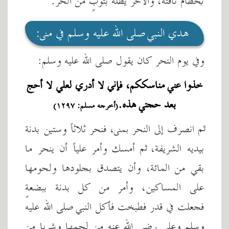
بخطام ناقته، والآخر يظله بثوبٍ من الحر.
هدي النبي صلى الله عليه وسلم في منى:
وفي يوم النحر كان يقول صلى الله عليه وسلم:
خذوا عني مناسككم، فإني لا أدري لعلي لا أحج
بعد حجتي هذه.
(أخرجه مسلم: ١٢٩٧)
ثم انصرف إلى النحر بمنى، فنحر ثلاثاً وستين بدنة
بيديه الشريفة، ثم أمسك وأمر علياً أن ينحر ما
بقي من المائة، وأن يتصدق بجلودها ولحومها
على المساكين، وأمر من كل بدنة ببضعةٍ
فجعلت في قدر فطبخت فأكل النبي صلى الله عليه
وسلم وعلي رضي الله عنه من لحمها وشربا من