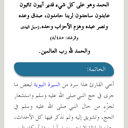
الحمد وهو على كل شيء قدير آيبون تائبون
عابدون ساجدون لربنا حامدون، صدق وعده
ونصر عبده وهزم الأحزاب وحده.
(سبل الهدى
والرشاد: ٨/٤٨٥)
والحمد لله رب العالمين.
الخاتمة:
أخي القارئ هذا سرد من
السيرة النبوية
لبعض ما
جرى في حج النبي صلى الله عليه وسلم واستشعار
لجزْءٍ من حال النبي صلى الله عليه وسلم في
الحج، وتشويق إليه ولم نذكر فيها كل الأحداث،