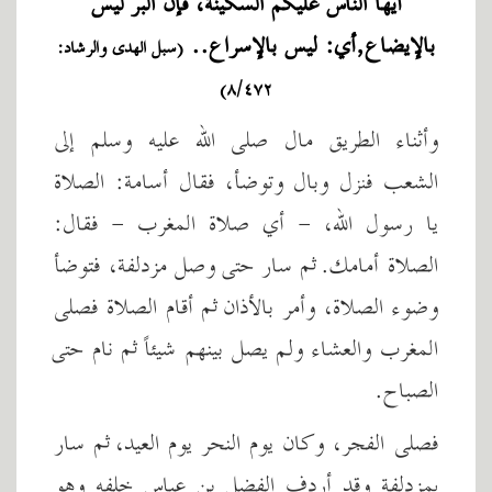
أيها الناس عليكم السكينة، فإن البرّ ليس
بالإيضاع,أي: ليس بالإسراع..
(سبل الهدى والرشاد:
٨/٤٧٢)
وأثناء الطريق مال صلى الله عليه وسلم إلى
الشعب فنزل وبال وتوضأ، فقال أسامة: الصلاة
يا رسول الله، - أي صلاة المغرب - فقال:
الصلاة أمامك. ثم سار حتى وصل مزدلفة، فتوضأ
وضوء الصلاة، وأمر بالأذان ثم أقام الصلاة فصلى
المغرب والعشاء ولم يصل بينهم شيئاً ثم نام حتى
الصباح.
فصلى الفجر، وكان يوم النحر يوم العيد، ثم سار
بمزدلفة وقد أردف الفضل بن عباس خلفه وهو