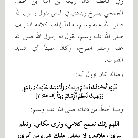
وفي الخطبة كان ربيعة بن أمية بن خلف
الجمحي يصرخ وينادي في الناس بقول رسول الله
صلى الله عليه وسلم، مبلغاً إياهم كلامه الشريف
صلى الله عليه وسلم، يقول له رسول الله صلى الله
عليه وسلم اِصرخ، وكان صيتاً أي شديد
الصوت.
وهناك كان نزول آية:
ٱلۡيَوۡمَ أَكۡمَلۡتُ لَكُمۡ دِينَكُمۡ وَأَتۡمَمۡتُ عَلَيۡكُمۡ نِعۡمَتِي
وَرَضِيتُ لَكُمُ ٱلۡإِسۡلَٰمَ دِينٗاۚ
[المائدة: ٣]
ومما حُفظَ من دعائه صلى الله عليه وسلم:
اللهم إنك تسمع كلامي، وترى مكاني، وتعلم
سري وعلانيتي، لا يخفى عليك شيء من أمري،