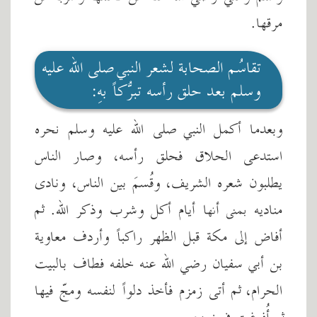
مرقها.
تقاسُم الصحابة لشعر النبي صلى الله عليه
وسلم بعد حلق رأسه تبرُّكاً بهِ:
وبعدما أكمل النبي صلى الله عليه وسلم نحره
استدعى الحلاق فحلق رأسه، وصار الناس
يطلبون شعره الشريف، وقُسمَ بين الناس، ونادى
مناديه بمنى أنها أيام أكل وشرب وذكر الله. ثم
أفاض إلى مكة قبل الظهر راكباً وأردف معاوية
بن أبي سفيان رضي الله عنه خلفه فطاف بالبيت
الحرام، ثم أتى زمزم فأخذ دلواً لنفسه ومجّ فيها