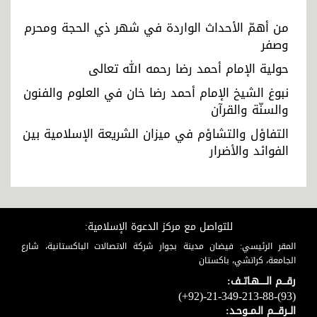
من أهمّ الأحداث الواردة في شهر ذي الحجة ومحرم
وصفر
حولية الإمام أحمد رضا رحمه الله تعالى
نبوغ الشيخ الإمام أحمد رضا خان في العلوم والفنون
والسنّة والقرآن
التفاؤل والتشاؤم في ميزان الشريعة الإسلامية بين
الفوائد والأضرار
للتواصل مع مركز الدعوة الإسلامية:
المقر الرئيسي: فيضان مدينة بجوار شركة الاتصالات الباكستانية، شارع
الجامعة، كراتشي، باكستان
رقـــم الـــــهـاتــف:
(+92)-21-349-213-88-(93)
الــرقـــم الـمــوحـد: