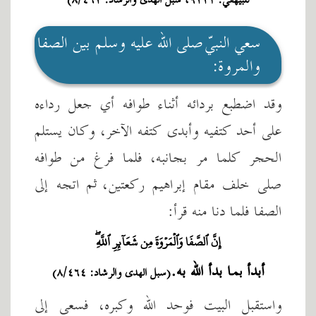
للبيهقي: ٩٢٢١، سبل الهدى والرشاد: ٨/٤٦٢)
سعي النبيّ صلى الله عليه وسلم بين الصفا
والمروة:
وقد اضطبع بردائه أثناء طوافه أي جعل رداءه
على أحد كتفيه وأبدى كتفه الآخر، وكان يستلم
الحجر كلما مر بجانبه، فلما فرغ من طوافه
صلى خلف مقام إبراهيم ركعتين، ثم اتجه إلى
الصفا فلما دنا منه قرأ:
إِنَّ ٱلصَّفَا وَٱلۡمَرۡوَةَ مِن شَعَآئِرِ ٱللَّهِۖ
أبدأ بما بدأ الله به.
(سبل الهدى والرشاد: ٨/٤٦٤)
واستقبل البيت فوحد الله وكبره، فسعى إلى