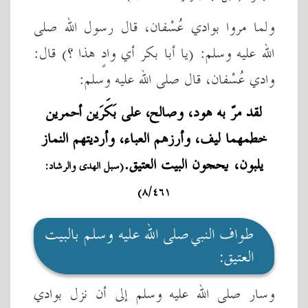
ولما مروا بوادي عُسْفان، قال رسول الله صلى
الله عليه وسلم: (يا أبا بكر أي وادٍ هذا ؟) قال:
وادي عُسْفان، قال صلى الله عليه وسلم:
لقد مرّ به هود، وصالح، على بَكَرَين أحمرين
خطمهما ليف، وأرزهم العباء، وأرديتهم النماز
يلبون، يحجون البيت العتيق.
(سبل الهدى والرشاد:
٨/٤٦١)
طواف النبي صلى الله عليه وسلم بالبيت
العتيق:
وسار صلى الله عليه وسلم إلى أن نزل بوادي