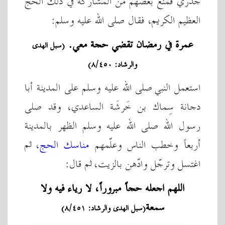
جدري فمنع بعضهم من المشاركة في ذلك الحج
العظيم الكريم، فقال صلى الله عليه وسلم:
عمرة في رمضان تقضي حجة معي.
(سبل الهدى
والرشاد: ٨/٤٥٠)
استعمل النبي صلى الله عليه وسلم على المدينة أبا
دجانة سِماك بن خَرشَة الساعدي، وقد صلى
رسول الله صلى الله عليه وسلم الظهر بالمدينة
أربعاً وخطب الناس وعلّمهم
مناسك الحج
، ثم
اغتسل وترجّل وادّهن بالزيت، ثم قال:
اللهم اجعله حجاً مبروراً، لا رياء فيه ولا
سمعة
(سبل الهدى والرشاد: ٨/٤٥١)