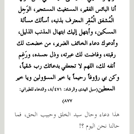
أنا البائس الفقير، المستغيث المستجير، الوَجِل
الْمُشفق الْمُقِر المعترف بذنبه، أسألك مسألة
المسكين، وأبتهل إليك ابتهال المذنب الذليل،
وأدعوك دعاء الخائف الضرير، من خضعت لك
رقبته، وفاضت لك عبرته، وذل جسده، ورَغِم
أنفه لك، اللهم لا تجعلني بدعائك رب شقياً،
وكن بي رؤوفاً رحيماً يا خير المسؤولين ويا خير
المعطين
(سبل الهدى والرشاد: ٨/٤٧١، والدعاء للطبراني:
٨٧٧)
هذا دعاء وحال سيد الخلق وحبيب الحق، فما
حالنا نحن اليوم ؟!