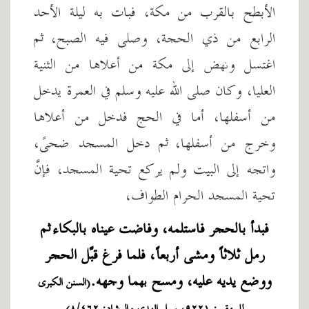
الأبطح بالقرب من مكة، فبات به ليلة الأحد
الرابع من ذي الحجة، وصلى فيه الصبح، ثم
اغتسل ونهض إلى مكة من أعلاها من الثنية
العليا، وكان صلى الله عليه وسلم في العمرة يدخل
من أسفلها، أما في الحج فدخل من أعلاها
وخرج من أسفلها، ثم دخل المسجد ضحىً،
واتجه إلى البيت ولم يركع تحية المسجد، فإنَّ
تحية المسجد الحرام الطواف،
فبدأ بالحجر فاستلمه، وفاضت عيناه بالبكاء ثم
رمل ثلاثاً ومشى أربعاً، فلما فرغ قبّلَ الحجر
ووضع يديه عليه، ومسح بهما وجهه.
(السنن الكبرى