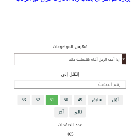
فهرس الموضوعات
إنتقل إلى
أوّل
سابق
49
50
51
52
53
تالي
آخر
عدد الصفحات
465