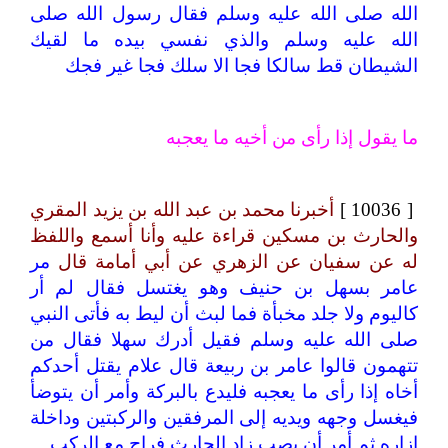
الله صلى الله عليه وسلم فقال رسول الله صلى
الله عليه وسلم والذي نفسي بيده ما لقيك
الشيطان قط سالكا فجا الا سلك فجا غير فجك
ما يقول إذا رأى من أخيه ما يعجبه
[ 10036 ]
أخبرنا محمد بن عبد الله بن يزيد المقري
والحارث بن مسكين قراءة عليه وأنا أسمع واللفظ
له عن سفيان عن الزهري عن أبي أمامة قال
مر
عامر بسهل بن حنيف وهو يغتسل فقال لم أر
كاليوم ولا جلد مخبأة فما لبث أن ليط به فأتى النبي
صلى الله عليه وسلم فقيل أدرك سهلا فقال من
تتهمون قالوا عامر بن ربيعة قال علام يقتل أحدكم
أخاه إذا رأى ما يعجبه فليدع بالبركة وأمر أن يتوضأ
فيغسل وجهه ويديه إلى المرفقين والركبتين وداخلة
إزاره ثم أمر أن يصب زاد الحارث فراح مع الركب