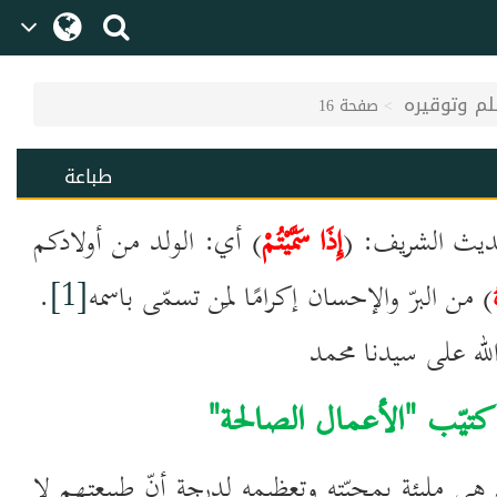
لم وتوقيره
صفحة 16
طباعة
لحديث الشريف: (
إِذَا سَمَّيْتُمْ
) أي: الولد من أولادكم
) من البرّ والإحسان إكرامًا لمَن تسمّى باسمه
[1]
.
على سيدنا محمد
تيّب "الأعمال الصالحة"
هي مليئة بمحبّته وتعظيمه لدرجة أنّ طبيعتهم لا