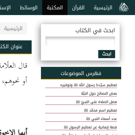
الرئيسية
القرآن
المكتبة
الوسائط
الإست
الرئيسية
ابحث في الكتاب
عنوان الكت
ابحث
قال العلّا
فهرس الموضوعات
أو نحوهم، 
تعظيم سيّدنا رسول الله ﷺ وتوقيره
بعض النصائح حول النيّة
فضل الصلاة على النبيّ ﷺ
تعظيم اسم محمّد ﷺ
عدد أسماء النبي ﷺ
قصة إيمانية عن تعظيم الرسول ﷺ
أيها الإخوة