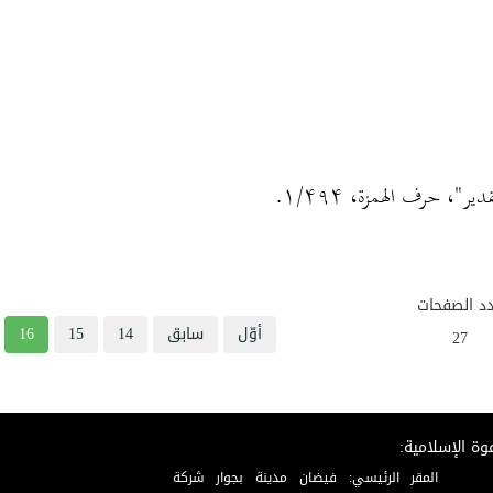
دير"، حرف الهمزة،
۴۹۴
/
۱
.
د الصفحات
أوّل
سابق
14
15
16
27
وة الإسلامية:
المقر الرئيسي: فيضان مدينة بجوار شركة