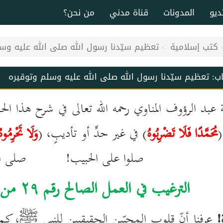
ديو
المدونات
قناة مدني
من نحن؟
كتب إسلامية
تعظيم سيّدنا رسول الله صلى الله عليه وس
اب:
تعظيم سيّدنا رسول الله صلى الله عليه وسلم وتوقيره
مة عبد الرؤوف المناوي رحمه الله تعالى في شرح هذا ا
(
مُحَمَّدًا فَلَا تَضْرِبُوهُ
) في غير حدٍّ أو تأديبٍ، (
وَلَا تَحْرِمُوهُ
صلوا على الحبيب! صلى الله 
الترغيب في العمل الصالح رقم
۲۹
من ك
!
عرفنا أنّ قلوب المحبّين الحقيقيين للنبي
، كم 
ﷺ