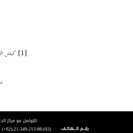
(۵) المكيال الأوفى
(٦) صلاة الشَّفاعة على النَّبيِّ ﷺ
(١) حسنات ألف يوم
(۲) الدعاء عند الكرب
دعاء الغضب
"فيض الق
[1]
عد
للتواصل مع مركز الدع
(+92)-21-349-213-88-(93)
رقـــم الـــــهـاتــف: