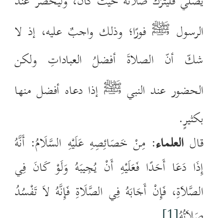
يُصلّي فَليَترُك صلاتَه حيث كان، وَليَحضُر عند
الرسول ﷺ فورًا؛ وذلك واجبٌ عليه، إذ لا
شكّ أنّ الصلاةَ أفضلُ العباداتِ ولكن
الحضور عند النبي ﷺ إذا دعاه أفضل منها
بكثيرٍ.
قال
العلماء
: مِنْ خَصَائِصِهِ عَلَيْهِ السَّلَامُ: أَنَّهُ
إِذَا دَعَا أَحَدًا فَعَلَيْهِ أَنْ يُجِيبَهُ وَلَوْ كَانَ فِي
الصَّلاَةِ، فَإِنْ أَجَابَهُ فِي الصَّلَاةِ فَإِنَّهُ لاَ تَفْسُدُ
صَلاَتُهُ
[1]
.