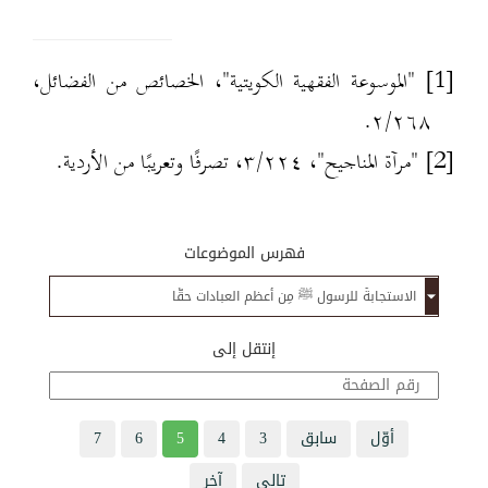
[1]
"الموسوعة الفقهية الكويتية"، الخصائص من الفضائل،
٢/٢٦٨.
[2]
"مرآة المناجيح"، ٣/٢٢٤، تصرفًا وتعريبًا من الأردية.
فهرس الموضوعات
إنتقل إلى
أوّل
سابق
3
4
5
6
7
تالي
آخر