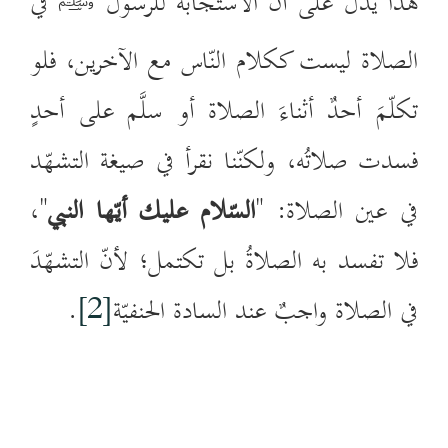
هذا يدلُّ على أنّ الاستجابةَ للرسول ﷺ في
الصلاة ليست ككلام النّاس مع الآخرين، فلو
تكلّمَ أحدٌ أثناءَ الصلاة أو سلَّم على أحدٍ
فسدت صلاتُه، ولكنّنا نقرأ في صيغة التشهّد
في عين الصلاة: "
السّلام عليك أيّها النبي
"،
فلا تفسد به الصلاةُ بل تكتمل؛ لأنّ التشهّدَ
في الصلاة واجبٌ عند السادة الحنفيّة
[2]
.