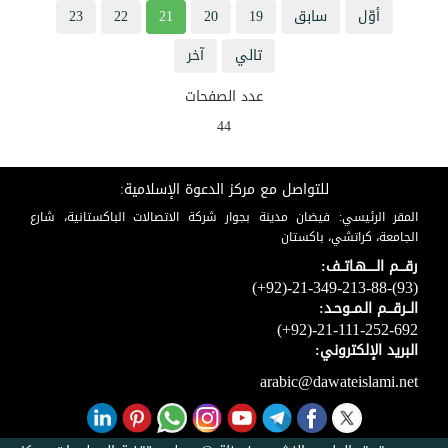
أوّل
سابق
19
20
21
22
23
تالي
آخر
عدد الصفحات
44
للتواصل مع مركز الدعوة الإسلامية:
المقر الرئيسي: فيضان مدينة بجوار شركة الاتصالات الباكستانية، شارع
الجامعة، كراتشي، باكستان
رقـــم الـــــهـاتــف:
(+92)-21-349-213-88-(93)
الــرقـــم الـمــوحـد:
(+92)-21-111-252-692
البريد الإلكتروني:
arabic@dawateislami.net