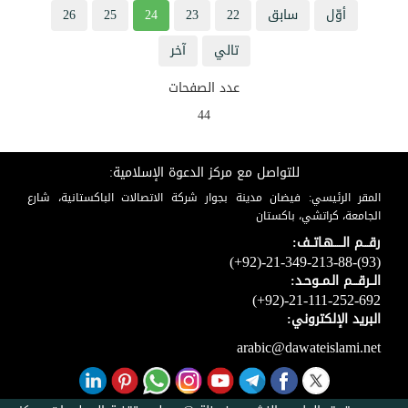
أوّل
سابق
22
23
24
25
26
تالي
آخر
عدد الصفحات
44
للتواصل مع مركز الدعوة الإسلامية:
المقر الرئيسي: فيضان مدينة بجوار شركة الاتصالات الباكستانية، شارع
الجامعة، كراتشي، باكستان
رقـــم الـــــهـاتــف:
(+92)-21-349-213-88-(93)
الــرقـــم الـمــوحـد:
(+92)-21-111-252-692
البريد الإلكتروني:
arabic@dawateislami.net