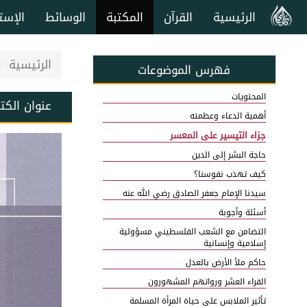
الرئيسية
القرآن
المكتبة
الوسائط
الإست
الرئيسية
فهرس الموضوعات
المحتويات
عنوان الكت
أهمية الدعاء وعظمته
جزاء التيسير على المعسر
حاجة البشر إلى الدين
كيف تهذب نفوسنا؟
سيدنا الإمام جعفر الصادق رضي الله عنه
أسئلة وأجوبة
التضامن مع الشعب الفلسطيني مسؤولية
إسلامية وإنسانية
حاكم ملأ الأرض بالعدل
القراء العشر ورواتهم المشهورون
تأثير الملابس على حياة المرأة المسلمة