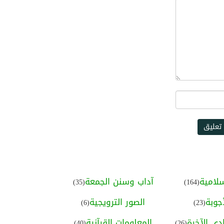
#المحبة النبوية
#العادات الغذائية للنبي
#الصحة النبوية
#البساطة النبوية
#الدرر العطارية
تعليق
#محبة الرسول ﷺ
#مجلة نفحات المدينة
#من يُحرم الرفق يُحرم الخير
لامية
آداب وسنن الجمعة
(35)
(164)
جوبة
الصور الترويجية
(6)
(23)
#حفظ اللسان عن الكلام القبيح
ى الآخرة
المعلومات القرآنية
(40)
(26)