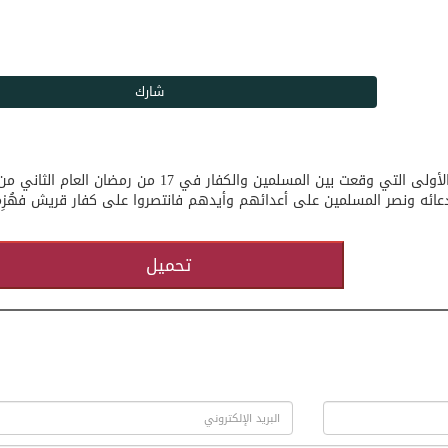
يوم بدر يوم الفرقان بين الحق والباطل غزوة بدر الكبرى هي المعركة الأولى التي وقعت بين المسلمين والكفار في 7
دعائه ونصر المسلمين على أعدائهم وأيدهم فانتصروا على كفار قريش فهُزِم
تحميل