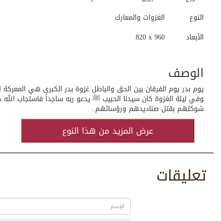
النوع
الغزوات والمعارك
الأبعاد
820 x 960
الوصف
وفي ليلة الغزوة كان سيدنا الحبيب ﷺ يدعو ربه ساجداً فاستجاب الله 
شوكتهم بقتل صناديدهم ورؤسائهم..
عرض المزيد من هذا النوع
تعليقات