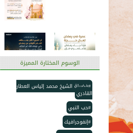
الوسوم المختارة المميزة
#فضيلة الشيخ محمد إلياس العطار
القادري
#حب النبي
#إنفوجرافيك