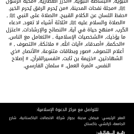
النبوية,
#البساطة النبوية,
#الدرر العطارية,
#محبة الرسول
ﷺ,
#مجلة نفحات المدينة,
#من يُحرم الرفق يُحرم الخير,
#حفظ اللسان عن الكلام القبيح,
#الصلاة على النبي ﷺ ,
#الصلاة والسلام عليه ﷺ,
#ثلاثة أشياء لا تعود,
#دعاء
الكَرب,
#منهج حياة في آية,
#النصائح والإرشادات,
#اعتزل
ما يؤذيك,
#الشخصيات الإسلامية ,
#التعامل مع الناس,
#الحكمة,
#أصدقاء,
#آيات الله,
# ملائكة,
#التصوف ,
#
أعلام التصوف,
#صور وبطاقات متنوعة,
#الأنصار,
#ذي
الشهادتين,
#خزيمة بن ثابت,
#تفسيرالقرآن,
# إصلاح
النفس,
#ثمرة العمل,
# سلمان الفارسي,
للتواصل مع مركز الدعوة الإسلامية:
المقر الرئيسي: فيضان مدينة بجوار شركة الاتصالات الباكستانية، شارع
الجامعة، كراتشي، باكستان
رقـــم الـــــهـاتــف: