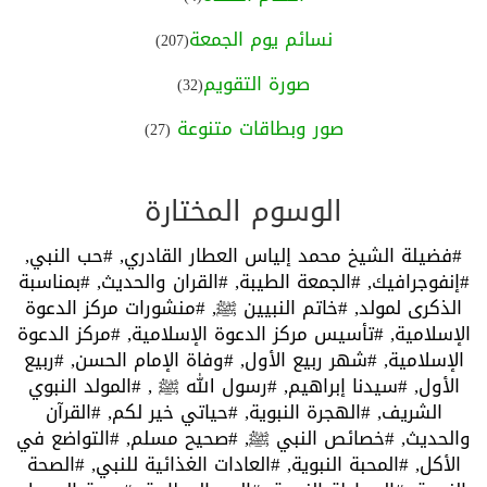
نسائم يوم الجمعة
(207)
صورة التقويم
(32)
صور وبطاقات متنوعة
(27)
الوسوم المختارة
#فضيلة الشيخ محمد إلياس العطار القادري,
#حب النبي,
#إنفوجرافيك,
#الجمعة الطيبة,
#القران والحديث,
#بمناسبة
الذكرى لمولد,
#خاتم النبيين ﷺ,
#منشورات مركز الدعوة
الإسلامية,
#تأسيس مركز الدعوة الإسلامية,
#مركز الدعوة
الإسلامية,
#شهر ربيع الأول,
#وفاة الإمام الحسن,
#ربيع
الأول,
#سيدنا إبراهيم,
#رسول الله ﷺ ,
#المولد النبوي
الشريف,
#الهجرة النبوية,
#حياتي خير لكم,
#القرآن
والحديث,
#خصائص النبي ﷺ,
#صحيح مسلم,
#التواضع في
الأكل,
#المحبة النبوية,
#العادات الغذائية للنبي,
#الصحة