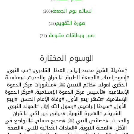
نسائم يوم الجمعة
(208)
صورة التقويم
(32)
صور وبطاقات متنوعة
(27)
الوسوم المختارة
#فضيلة الشيخ محمد إلياس العطار القادري,
#حب النبي,
#إنفوجرافيك,
#الجمعة الطيبة,
#القران والحديث,
#بمناسبة
الذكرى لمولد,
#خاتم النبيين ﷺ,
#منشورات مركز الدعوة
الإسلامية,
#تأسيس مركز الدعوة الإسلامية,
#مركز الدعوة
الإسلامية,
#شهر ربيع الأول,
#وفاة الإمام الحسن,
#ربيع
الأول,
#سيدنا إبراهيم,
#رسول الله ﷺ ,
#المولد النبوي
الشريف,
#الهجرة النبوية,
#حياتي خير لكم,
#القرآن
والحديث,
#خصائص النبي ﷺ,
#صحيح مسلم,
#التواضع في
الأكل,
#المحبة النبوية,
#العادات الغذائية للنبي,
#الصحة