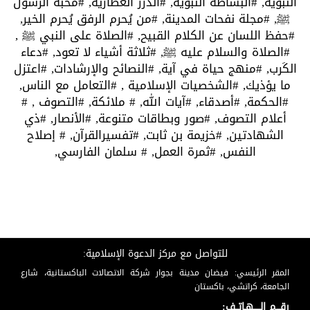
النبوية,
#البساطة النبوية,
#الدرر العطارية,
#محبة الرسول
ﷺ,
#مجلة نفحات المدينة,
#من يُحرم الرفق يُحرم الخير,
#حفظ اللسان عن الكلام القبيح,
#الصلاة على النبي ﷺ ,
#الصلاة والسلام عليه ﷺ,
#ثلاثة أشياء لا تعود,
#دعاء
الكَرب,
#منهج حياة في آية,
#النصائح والإرشادات,
#اعتزل
ما يؤذيك,
#الشخصيات الإسلامية ,
#التعامل مع الناس,
#الحكمة,
#أصدقاء,
#آيات الله,
# ملائكة,
#التصوف ,
#
أعلام التصوف,
#صور وبطاقات متنوعة,
#الأنصار,
#ذي
الشهادتين,
#خزيمة بن ثابت,
#تفسيرالقرآن,
# إصلاح
النفس,
#ثمرة العمل,
# سلمان الفارسي,
للتواصل مع مركز الدعوة الإسلامية:
المقر الرئيسي: فيضان مدينة بجوار شركة الاتصالات الباكستانية، شارع
الجامعة، كراتشي، باكستان
رقـــم الـــــهـاتــف: