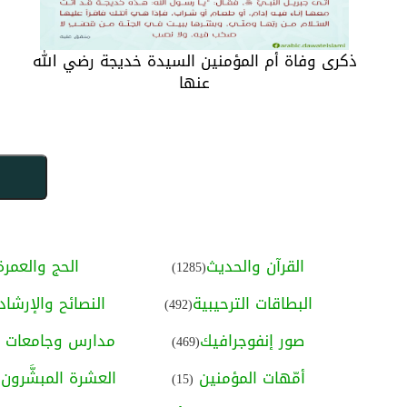
ذكرى وفاة أم المؤمنين السيدة خديجة رضي الله
عنها
القرآن والحديث
الحج والعمرة
(1285)
البطاقات الترحيبية
النصائح والإرشاد
(492)
صور إنفوجرافيك
مدارس وجامعات ا
(469)
أمّهات المؤمنين
العشرة المبشَّرون ب
(15)