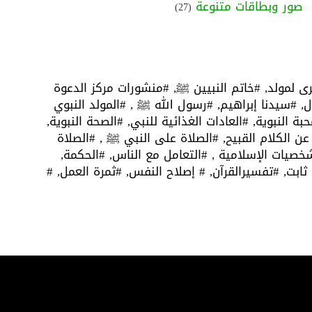
صور وبطاقات متنوعة
(27)
رى لمولد,
#خاتم النبيين ﷺ,
#منشورات مركز الدعوة
ل,
#سيدنا إبراهيم,
#رسول الله ﷺ ,
#المولد النبوي
حبة النبوية,
#العادات الغذائية للنبي,
#الصحة النبوية,
ن الكلام القبيح,
#الصلاة على النبي ﷺ ,
#الصلاة
خصيات الإسلامية ,
#التعامل مع الناس,
#الحكمة,
ثابت,
#تفسيرالقرآن,
# إصلاح النفس,
#ثمرة العمل,
#