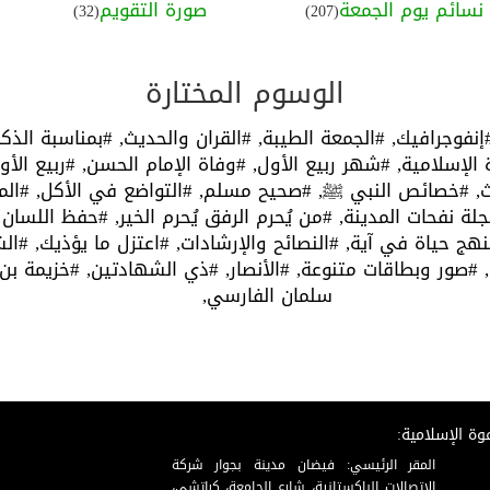
نسائم يوم الجمعة
صورة التقويم
(32)
(207)
الوسوم المختارة
إنفوجرافيك,
#الجمعة الطيبة,
#القران والحديث,
#بمناسبة الذك
 الإسلامية,
#شهر ربيع الأول,
#وفاة الإمام الحسن,
#ربيع الأو
ث,
#خصائص النبي ﷺ,
#صحيح مسلم,
#التواضع في الأكل,
#الم
لة نفحات المدينة,
#من يُحرم الرفق يُحرم الخير,
#حفظ اللسان ع
هج حياة في آية,
#النصائح والإرشادات,
#اعتزل ما يؤذيك,
#الش
,
#صور وبطاقات متنوعة,
#الأنصار,
#ذي الشهادتين,
#خزيمة بن 
سلمان الفارسي,
وة الإسلامية:
المقر الرئيسي: فيضان مدينة بجوار شركة
الاتصالات الباكستانية، شارع الجامعة، كراتشي،