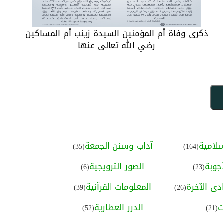
ذكرى وفاة أم المؤمنين السيدة زينب أم المساكين
رضي الله تعالى عنها
لامية
آداب وسنن الجمعة
(35)
(164)
جوبة
الصور الترويجية
(6)
(23)
ى الآخرة
المعلومات القرآنية
(39)
(26)
ت
الدرر العطارية
(52)
(21)