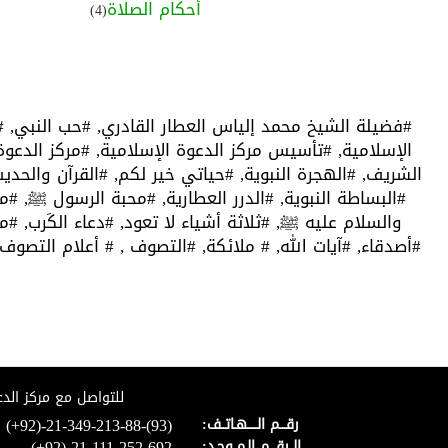
أحكام الصلاة
(4)
#فضيلة الشيخ محمد إلياس العطار القادري,
#حب النبي,
#
الإسلامية,
#تأسيس مركز الدعوة الإسلامية,
#مركز الدعوة
الشريف,
#الهجرة النبوية,
#حياتي خير لكم,
#القرآن والحدي
#البساطة النبوية,
#الدرر العطارية,
#محبة الرسول ﷺ,
#مج
والسلام عليه ﷺ,
#ثلاثة أشياء لا تعود,
#دعاء الكَرب,
#من
#أصدقاء,
#آيات الله,
# ملائكة,
#التصوف ,
# أعلام التصوف
للتواصل مع مركز الدع
(+92)-21-349-213-88-(93)
رقـــم الـــــهـاتــف:
(+92)-21-111-252-692
الــرقـــم الـمــوحـد: