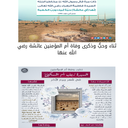
ثناء وحبٌّ وذكرى وفاة أم المؤمنين عائشة رضي
الله عنها