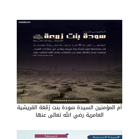
أم المؤمنين السيدة سَودة بنت زَمْعَة القريشية
العامرية رضي الله تعالى عنها