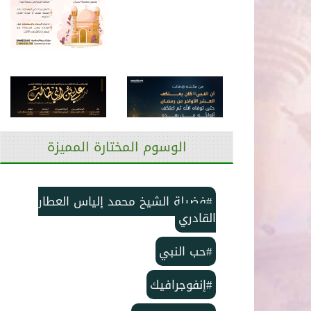
الوسوم المختارة المميزة
#فضيلة الشيخ محمد إلياس العطار
القادري
#حب النبي
#إنفوجرافيك