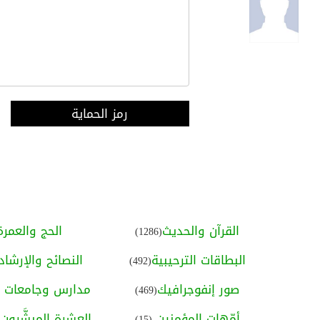
رمز الحماية
القرآن والحديث
الحج والعمرة
(1286)
البطاقات الترحيبية
النصائح والإرشاد
(492)
صور إنفوجرافيك
مدارس وجامعات ا
(469)
أمّهات المؤمنين
العشرة المبشَّرون ب
(15)