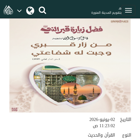
هـ
بتقويم المدينة المنورة
التاريخ
02-يونيو-2026
11:23:02 ص
النوع
القرآن والحديث