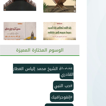
الوسوم المختارة المميزة
#فضيلة الشيخ محمد إلياس العطار
القادري
#حب النبي
#إنفوجرافيك