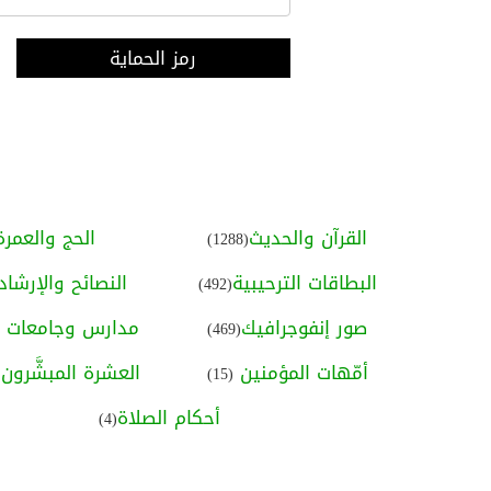
رمز الحماية
القرآن والحديث
الحج والعمرة
(1288)
البطاقات الترحيبية
النصائح والإرشاد
(492)
صور إنفوجرافيك
مدارس وجامعات ا
(469)
أمّهات المؤمنين
العشرة المبشَّرون ب
(15)
أحكام الصلاة
(4)