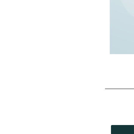
#سيدنا إبراهيم
#رسول الله ﷺ
#المولد النبوي الشريف
#الهجرة النبوية
#حياتي خير لكم
#القرآن والحديث
#خصائص النبي ﷺ
#صحيح مسلم
#التواضع في الأكل