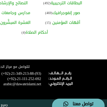
البطاقات الترحيبية
النصائح والإرشاد
(492)
صور إنفوجرافيك
مدارس وجامعات ا
(469)
أمّهات المؤمنين
العشرة المبشَّرون ب
(15)
أحكام الصلاة
(4)
للتواصل مع مركز الدع
(+92)-21-349-213-88-(93)
رقـــم الـــــهـاتــف:
(+92)-21-111-252-692
الــرقـــم الـمــوحـد:
arabic@dawateislami.net
البريد الإلكتروني:
تواصل معنا
جميع 