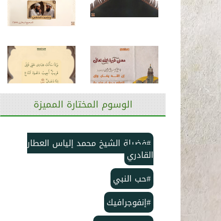
الوسوم المختارة المميزة
#فضيلة الشيخ محمد إلياس العطار
القادري
#حب النبي
#إنفوجرافيك