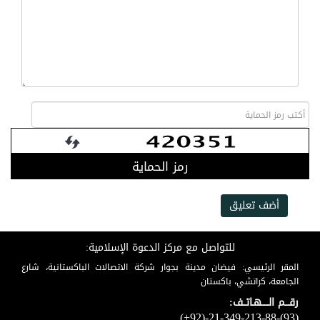
رمز الحماية
أضف تعليق
للتواصل مع مركز الدعوة الإسلامية:
المقر الرئيسي: فيضان مدينة بجوار شركة الاتصالات الباكستانية، شارع
الجامعة، كراتشي، باكستان
رقـــم الـــــهـاتــف:
(+92)-21-349-213-88-(93)