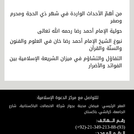
من أهمّ الأحداث الواردة في شهر ذي الحجة ومحرم
وصفر
حولية الإمام أحمد رضا رحمه الله تعالى
نبوغ الشيخ الإمام أحمد رضا خان في العلوم والفنون
والسنّة والقرآن
التفاؤل والتشاؤم في ميزان الشريعة الإسلامية بين
الفوائد والأضرار
للتواصل مع مركز الدعوة الإسلامية:
المقر الرئيسي: فيضان مدينة بجوار شركة الاتصالات الباكستانية، شارع
الجامعة، كراتشي، باكستان
رقـــم الـــــهـاتــف:
(+92)-21-349-213-88-(93)
الــرقـــم الـمــوحـد: