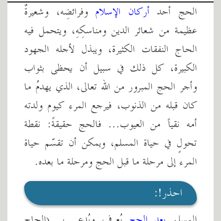
الحج أحد
أركان الإسلام
وفرائضِه، وشعيرةٌ
عظيمة من شعائر الدين ومناسكِهِ، ويتحمل فيه
الحاج النفقات الكثيرة، ويبذل لأجله الجهود
الكبيرة، كل ذلك في سبيل أن يحظى بثواب
وأجر الحج المبرور من الله تعالى، الذي يهدمُ ما
كان قبله من الذنوب، فيرجع المرء كيوم ولدته
أمه نقياً من العيوب... فالحج حقيقةً: نقطة
تحولٍ في حياة المسلم، ويمكن أن تقسّم حياة
المرء إلى مرحلة ما قبل الحج ومرحلة ما بعده.
احذر!:
المسلم
بعد الحج
يُعرف ويُدعى بــ (الحاج