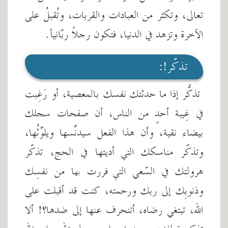
تعالى، وتكثر من العبادات والقربات، وتُقبلُ على
الآخرة وتزهد في الدنيا، فتكون رجلاً ربّانياً.
تذكّر!:
تذكّر إذا ما حدثتك نفسُك بالمعصية، أو رَغِبت
في غِيبة أحدٍ من الناس، أن صفحات سجلك
بيضاء نقية، وأن هذا الفعل سيدنِّسها ويلوِّثُها،
وتذكّر مناسكك التي أديتها في الحج، تذكّر
هرولتك في السّعي التي فررت بها من نفسِك
وذنوبِك إلى ربك ورحمته، كنت قد أقبلت على
الله، تبتغي رضاه، أتنحرف عنها إلى ضدها؟! ألا