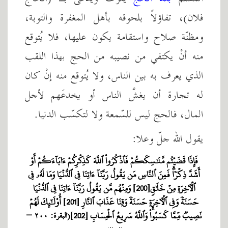
فلان)، تفاؤلاً بلحوقه بأهل المغفرة والتوبة،
ومظنّة صلاح واستقامة يكون عليها، فلا يُتوقع
منه أنْ يكتفي من نصيبه من الحج بهذا اللقب
الذي يعرف به بين الناس، ولا يُتوقع منه إنْ كان
له تجارة أن يغشَّ الناس أو يخدعَهم لأجل
المال، فالحج ليس للسّمعة ولا لتكسّب الدنيا.
يقول الله جلّ وعلا:
فَإِذَا قَضَيۡتُم مَّنَٰسِكَكُمۡ فَٱذۡكُرُواْ ٱللَّهَ كَذِكۡرِكُمۡ ءَابَآءَكُمۡ أَوۡ
أَشَدَّ ذِكۡرٗاۗ فَمِنَ ٱلنَّاسِ مَن يَقُولُ رَبَّنَآ ءَاتِنَا فِي ٱلدُّنۡيَا وَمَا لَهُۥ فِي
ٱلۡأٓخِرَةِ مِنۡ خَلَٰقٖ[200] وَمِنۡهُم مَّن يَقُولُ رَبَّنَآ ءَاتِنَا فِي ٱلدُّنۡيَا
حَسَنَةٗ وَفِي ٱلۡأٓخِرَةِ حَسَنَةٗ وَقِنَا عَذَابَ ٱلنَّارِ [201] أُوْلَٰٓئِكَ لَهُمۡ
نَصِيبٞ مِّمَّا كَسَبُواْۚ وَٱللَّهُ سَرِيعُ ٱلۡحِسَابِ [202]
(البقرة: ٢٠٠ –