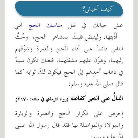
كيف أعيش؟
عش حياتك في ظل
مناسك الحج
التي
أدّيتها، ولينبض قلبُكَ بمشاعر الحج، وحُثَّ
الناس دائماً على أداء الحج والعمرة وشوِّقهم
إليهما، وهوِّن عليهم مشقتَهما، فلعلك تكون سبباً
في ذهاب أحدِهم إلى الحج فيكون لكَ ثوابه كما
قال صلى الله عليه وسلم:
الدالُ على الخير كفاعله
(رواه الترمذي في سننه: ٢٦٧٠)
اِحرص على تكرار الحج والعمرة والزيارة
والموالاة والمواصلة لها فقد قال رسول الله صلى
الله عليه وسلم: