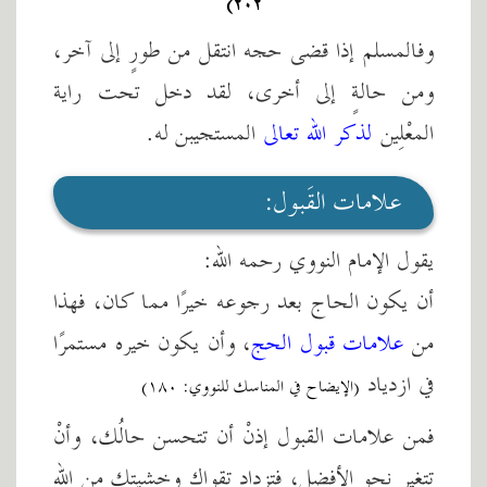
٢٠٢)
وفالمسلم إذا قضى حجه انتقل من طورٍ إلى آخر،
ومن حالةٍ إلى أخرى، لقد دخل تحت راية
المعْلِين
لذكر الله تعالى
المستجيبن له.
علامات القَبول:
يقول الإمام النووي رحمه الله:
أن يكون الحاج بعد رجوعه خيرًا مما كان، فهذا
من
علامات قبول الحج
، وأن يكون خيره مستمرًا
في ازدياد
(الإيضاح في المناسك للنووي: ١٨٠)
فمن علامات القبول إذنْ أن تتحسن حالُك، وأنْ
تتغير نحو الأفضل، فتزداد تقواك وخشيتك من الله