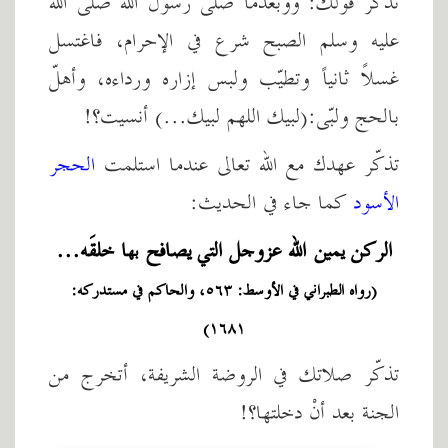
تذكر قولك: ووبعدما صلى رسول الله صلى الله
عليه وسلم الصبح شرع في الإحرام، فاغتسل
غسلاً ثانياً وتطيّب ولبس إزاره ورداءه، وأهلّ
بالحج ولبّى:(لبيك اللهم لبيك...) أنسيت؟!
تذكّر عهدك مع الله تعالى عندما استلمت
الحجر
الأسود
كما جاء في الحديث:
الركن يمين الله عزوجل التي يصافح بها خلقَه...
(رواه الطبراني في الأوسط: ٥٦٣، والحاكم في مستدركه:
١٦٨١)
تذكّر صلاتك في الروضة الشريفة، أتخرج من
الجنة بعد أنْ دخلتها؟!