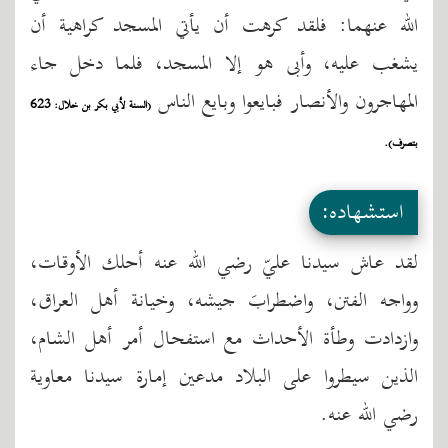
الله عنهما: فلقد كرهت أن يأتي المسجد كراهية أن
يشغب عليه، وأبى هو إلا المسجد، فلما دخل جاء
المهاجرون والأنصار فبايعوا وبايع الناس
(السنة لأبي بكر بن خلال: 623
بتصرف).
استشهاده:
لقد عاش سيدنا عليّ رضي الله عنه أحلك الأوقات،
وواجه الفتن، واضطرابَ جيشه، وخيانة أهل العراق،
وازدادت وطأة الأحداث مع استفحال أمر أهل الشام،
الذين سيطروا على البلاد مدعين إمارة سيدنا معاوية
رضي الله عنه.