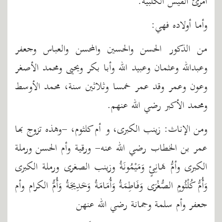
امرئ القيس الكلبية.
وأما أولاده فهي:
من الذكور الحسن والحسين والمحسن والعباس وجعفر
وعبدالله وعثمان وعبيد الله وأبا بكر ويحيى ومحمد الأصغر
وعون وعمر وقد عمر خمسا وثلاثين سنة، محمد الأوسط
ومحمد الأكبر رضي الله عنهم.
ومن الإناث: زينب الكبرى، و أم كلثوم، -وهذه تزوج بها
عمر بن الخطاب رضي الله عنه- ورقية وأم الحسن ورملة
الكبرى وأمُّ هَانِئٍ وَمَيْمُونَةُ وزينب الصغرى ورملة الكبرى
وَأُمُّ كُلْثُومٍ الصُّغْرَى وَفَاطِمَةُ وَأُمَامَةُ وَخَدِيجَةُ وَأُمُّ الكرام وأم
جعفر وأم سلمة وجمانة رضي الله عنهن