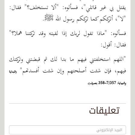
يقتل بي غير قاتلي"، فسألوه: "ألا تستخلف؟" فقال:
"لا"، أترككم كما ترككم رسول الله ﷺ.
فسألوه: "ماذا تقول لربك إذا لقيته وقد تركتنا هملا؟"
فقال: أقول:
"اللهم استخلفتني فيهم ما بدا لك ثم قبضتني وتركتك
فيهم، فإن شئت أصلحتهم وإن شئت أفسدتهم"
(البداية
والنهاية: 7/357-358 بتصرف).
تعليقات