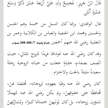
قَالَ ابْنُ جَرِيرٍ: فَجَمِيعُ وَلَدِ عَلِيٍّ أَرْبَعَةَ عَشَرَ ذَكَرًا وَسَبْعَ
عَشْرَةَ أُنْثَى
قال الواقدي: وإنما كان النسل من خمسة وهم الحسن
والحسين ومحمد ابن الحنفية والعباس بن الكلابية وعمر بن
التغلبية رضي الله عنهم أجمعين
(البداية والنهاية: 7/ 366-368 بتصرف)
وقد كان رضي الله عنه نموذجًا فريدًا للزوج المثالي، حيث
اتّصف بصفاتٍ جليلةٍ جعلت من حياته الزوجية رحلةً
سعيدةً مليئةً بالحبّ والاحترام.
كان رضي الله عنه وفيًا بعهوده لزوجاته، مُخلصًا لهنّ،
مُحافظًا على حقوقهنّ، ولم يكن رضي الله عنه مُهملًا
لشؤون زوجاته، بل كان يُوليهنّ اهتمامًا كبيرًا، ويُشاركهنّ