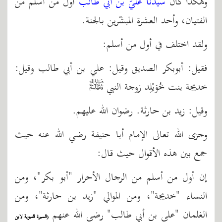
وهكذا كان
سيدنا عليّ بن أبي طالب
أول من أسلم من
الفتيان، وأحد العشرة المبشّرين بالجنة.
ولقد اختلف في أول من أسلم:
فقيل: أبوبكر الصديق وقيل: علي بن أبي طالب وقيل:
خديجة بنت خُوَيْلِد زوجة النبي ﷺ
وقيل: زيد بن حارثة. رضوان الله عليهم.
وجزى الله تعالى الإمام أبا حنيفة رضي الله عنه حيث
جمع بين هذه الأقوال حيث قال:
إن أول من أسلم من الرجال الأحرار "أبو بكر"، ومن
النساء "خديجة"، ومن الموالي "زيد بن حارثة"، ومن
الغلمان "علي بن أبي طالب" رضي الله عنهم
(السيرة النبوية لابن