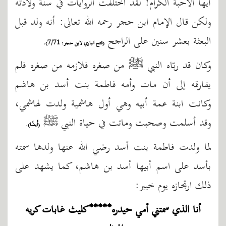
أيها الأحبة الكرام! لقد اختلفت الروايات في سنة ولادته
ولكن قال الإمام ابن حجر رحمه الله تعالى: أنه ولد قبل
البعثة بعشر سنين على الراجح
(فتح الباري لابن حجر: 7/71).
وكان قد ربّاه النبي ﷺ من صغره فلازمه من صغره فلم
يفارقه إلى أن مات وأمه فاطمة بنت أسد بن هاشم
وكانت ابنة عمة أبيه وهي أول هاشمية ولدت لهاشمي،
وقد أسلمت وصحبت وماتت في حياة النبي ﷺ
(أيضًا).
لما ولدت فاطمة بنت أسد رضي الله عنها ولدها سمته
بأسد على اسم أبيها أسد بن هاشم، كما يشهد على
ذلك ارتجازه يوم خيبر:
أنا الذي سمتني أمي حيدره*****كليث غابات كريه