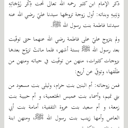
ذكر الإمام ابن كثير رحمه الله تعالى تحت ذِكْر زَوْجَاتِهِ
وَبَنِيهِ وبناته: أول زوجة تزوجّها سيدنا عليّ رضي الله عنه
سيدتنا فاطمة بنت رسول الله ﷺ.
ولم يتزوج عليّ على فاطمة رضي الله عنهما حتى توفّيت
بعد رسول الله ﷺ بستة أشهر، فلما ماتتْ تزوّج بعدها
بزوجات كثيرات، منهن من توفّيت في حياته ومنهن من
طلّقها، وتوفّي عن أربع:
فمن زوجاته: أم البنين بنت حرام، وليلى بنت مسعود من
بني تميم، وأسماء بنت عميس الخثعمية، و أم حبيبة بنت
زمعة، و أم سعيد بنت عروة الثقفية، أمامة بنت أبي
العاص وأمها زينب بنت رسول الله ﷺ، ومنهن ابنة