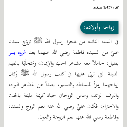
كثير: 1/437 بتصرف).
زواجه وأولاده:
في السنة الثانية من هجرة رسول الله ﷺ تزوّج سيدنا
عليّ من السيدة فاطمة رضي الله عنهما بعد
غزوة بدر
بقليل، حاملاً معه مشاعر الحبّ والإيمان، ومُتحلّيًا بالقيم
النبيلة التي تربّى عليها في كنف رسول الله ﷺ وكان
زواجهما رمزاً للبساطة والتيسير، بعيداً عن المظاهر البراقة
والترف الزائد، وعاش الزوجان حياة كريمة مليئة بالحبّ
والاحترام، فكان عليٌّ رضي الله عنه نعم الزوج والسند،
وفاطمة رضي الله عنها نعم الزوجة والعون.