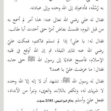
به رُسُلَه، فأدعوك إلى الله وحده وإلى عبادته.
فقال له علي رضي الله تعالى عنه: هذا أمر لم أسمع به
من قبل اليوم، فلستُ بقاض أمرًا حتى أحدث أبا طالب.
فقال له: يا علي! إذا لم تسلم فاكتم، فمكث عليّ
رضي الله عنه تلك الليلة، ثم إن الله أوقع في قلبه
الإسلام، فأصبح غاديًا إلى رسول الله ﷺ حتى جاءه
فقال: ما عرضتَ عليَّ يا محمد؟
فقال له رسول الله ﷺ: تشهد أن لا إله إلا الله وحده
لا شريك له، وتكفر باللات والعزى، وتبرأ من الأنداد،
ففعل عليّ وأسلم
(دلائل النبوة للبيهقي: 2/161 بتصرف).