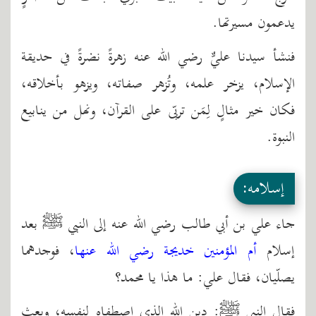
يدعمون مسيرتها.
فنشأ سيدنا عليٌّ رضي الله عنه زهرةً نضرةً في حديقة
الإسلام، يزخر علمه، وتُزهر صفاته، ويزهو بأخلاقه،
فكان خير مثالٍ لِمَن تربّى على القرآن، ونهل من ينابيع
النبوة.
إسلامه:
جاء علي بن أبي طالب رضي الله عنه إلى النبي ﷺ بعد
إسلام
أم المؤمنين خديجة رضي الله عنها
، فوجدهما
يصلّيان، فقال علي: ما هذا يا محمد؟
فقال النبي ﷺ: دين الله الذي اصطفاه لنفسه، وبعث