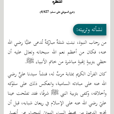
المنظره
(شرح السيوطي على مسلم: 4/427)
نشأته وتربيته:
من رحاب النبوة، نبتت شتلةٌ مباركةٌ تُدعى عليًّا رضي الله
عنه، فكان من أعظم نعم الله سبحانه وتعالى عليه أن
حظي بتربيةٍ إلهيةٍ مباشرة من خاتم الأنبياء ﷺ.
كان القرآن الكريم بمثابة مربٍّ له، فنشأ سيدنا عليٌّ رضي
الله عنه على مبادئه السامية، وانعكس ذلك على سلوكه
وأخلاقه، وكفى بتربية النبي ﷺ شرفًا، فقد تفتّحت عينا
عليّ رضي الله عنه على الإسلام في ريعان شبابه، قبل أن
تخرج الدعوة من محيط البيت النبويّ لتبحث عن أنصارٍ