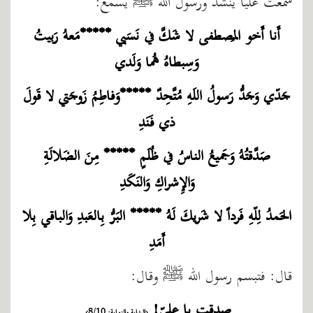
سمعت عليًّا ينشد ورسول الله ﷺ يسمع:
أَنا أَخو المُصطفى لا شَكَّ في نَسَبي *****مَعهُ رَبيتُ
وَسِبطاهُ هُما وَلَدي
جَدّي وَجَدُّ رَسولُ اللَهِ مُتَّحِدٌ *****وَفاطِمُ زَوجَتي لا قَولَ
ذي فَنَدِ
صَدَّقتُهُ وَجَميعُ الناسُ في ظُلَمٍ ***** مِنَ الضَلالَةِ
وَالإِشراكِ وَالنَكَدِ
الحَمدُ لِلّهِ فَرداً لا شَريكَ لَهُ ***** البَرُّ بِالعَبدِ وَالباقي بِلا
أَمَدِ
قال: فتبسم رسول الله ﷺ وقال:
صدقت يا عليّ!
(البداية والنهاية: 8/10).