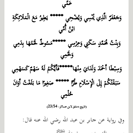
عَمِّي
وَجَعْفَرٌ الَّذِي يُمْسِي وَيُضْحِي ***** يَطِيرُ مَعَ الْمَلَائِكَةِ
ابْنُ أُمِّي
وَبِنْتُ مُحَمَّدٍ سَكَنِي وَعِرْسِي *****مَسُوطٌ لَحْمُهَا بِدَمِي
وَلَحْمِي
وَسِبْطَا أَحْمَدَ وَلَدَايَ مِنْهَا*****فَأَيُّكُمُ لَهُ سَهْمٌ كَسَهْمِي
سَبَقْتُكُمْ إِلَى الْإِسْلَامِ طُرًّا ***** صَغِيرًا مَا بَلَغْتُ أَوَانَ
حُلْمِي
(تاريخ دمشق لابن عساكر: 23/54)
وفي رواية عن جابر بن عبد الله رضي الله عنه قال: