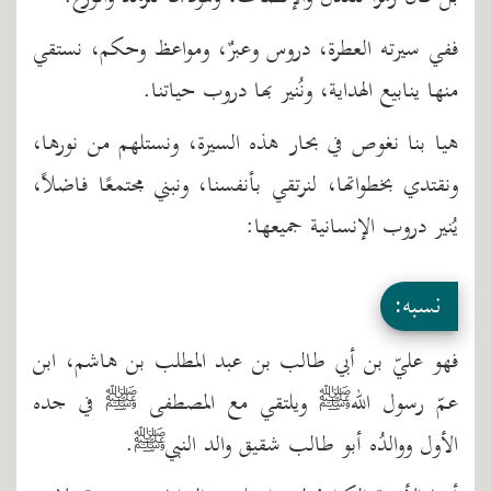
ففي سيرته العطرة، دروس وعبرٌ، ومواعظ وحكم، نستقي
منها ينابيع الهداية، ونُنير بها دروب حياتنا.
هيا بنا نغوص في بحار هذه السيرة، ونستلهم من نورها،
ونقتدي بخطواتها، لنرتقي بأنفسنا، ونبني مجتمعًا فاضلاً،
يُنير دروب الإنسانية جميعها:
نسبه:
فهو عليّ بن أبي طالب بن عبد المطلب بن هاشم، ابن
عمّ رسول اللهﷺ ويلتقي مع المصطفى ﷺ في جده
الأول ووالدُه أبو طالب شقيق والد النبيﷺ.