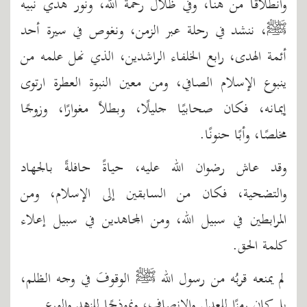
وانطلاقًا من هنا، وفي ظلال رحمة الله، ونور هدي نبيه
ﷺ، ننشد في رحلة عبر الزمن، ونغوص في سيرة أحد
أئمة الهدى، رابع الخلفاء الراشدين، الذي نهل علمه من
ينبوع الإسلام الصافي، ومن معين النبوة العطرة ارتوى
إيمانه، فكان صحابيًا جليلًا، وبطلاً مغوارًا، وزوجًا
مخلصًا، وأبًا حنونًا.
وقد عاش رضوان الله عليه، حياةً حافلةً بالجهاد
والتضحية، فكان من السابقين إلى الإسلام، ومن
المرابطين في سبيل الله، ومن المجاهدين في سبيل إعلاء
كلمة الحق.
لم يمنعه قربُه من رسول الله ﷺ الوقوفَ في وجه الظلم،
بل كان رمزًا للعدل والإنصاف، ونموذجًا للزهد والورع.