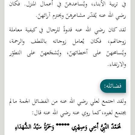
في تربية الأبناء، ويُساعدهنّ في أعمال المنزل. فكان
رضي الله عنه يُقدّر مشاعرهنّ ويحترم آرائهنّ.
لقد كان رضي الله عنه قدوةً للرجال في كيفية معاملة
زوجاتهم، فكان يُعامل زوجاته باللطف والرحمة،
ويُسامحهنّ على أخطائهنّ، ويُشجّعهنّ على التطوّر
والارتقاء.
فضائله:
ولقد اجتمع لعلي رضي الله عنه من الفضائل الجمة مالم
يجتمع لغيره، كما روي عنه رضي الله عنه قال:
مُحَمَّدٌ النَّبِيُّ أَخِي وَصِهْرِي ***** وَحَمْزَةُ سَيِّدُ الشُّهَدَاءِ