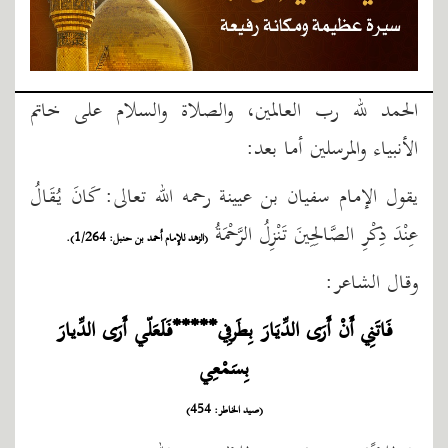
الحمد لله رب العالمين، والصلاة والسلام على خاتم
الأنبياء والمرسلين أما بعد:
يقول الإمام سفيان بن عيينة رحمه الله تعالى: كَانَ يُقَالُ
عِنْدَ ذِكْرِ الصَّالِحِينَ تَنْزِلُ الرَّحْمَةُ
(الزهد للإمام أحمد بن حنبل: 1/264).
وقال الشاعر:
فَاتَنِي أَنْ أَرَى الدِّيَارَ بِطَرفِي*****فَلَعَلّي أَرَى الدِّيارَ
بِسَمْعِي
(صيد الخاطر: 454)