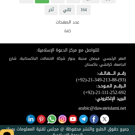
164
تالي
آخر
عدد الصفحات
643
للتواصل مع مركز الدعوة الإسلامية:
المقر الرئيسي: فيضان مدينة بجوار شركة الاتصالات الباكستانية، شارع
الجامعة، كراتشي، باكستان
رقـــم الـــــهـاتــف:
(+92)-21-349-213-88-(93)
الــرقـــم الـمــوحـد:
(+92)-21-111-252-692
البريد الإلكتروني:
arabic@dawateislami.net
جميع حقوق الطبع والنشر محفوظة @ مجلس تقنية المعلومات بمركز