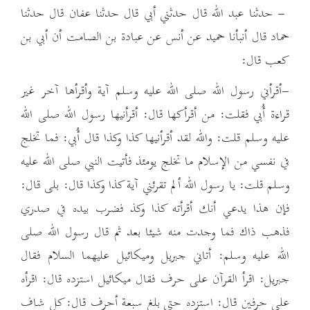
- حدثنا عبد الله قال حدثني أبي قال حدثنا عفان قال حدثنا
حماد قال أنبأنا حميد عن أنس عن عبادة بن الصامت أن أبي بن
كعب قال:
-أقرأني رسول الله صلى الله عليه وسلم آية وأقرأها آخر غير
قراءة أُبي فقلت: من أقرأكها قال: أقرأنيها رسول الله صلى الله
عليه وسلم قلت: والله لقد أقرأنيها كذا وكذا قال أُبي: فما تخلج
في نفسي من الإسلام ما تخلج يومئذ فأتيت النبي صلى الله عليه
وسلم قلت: يا رسول الله ألم تقرئني آية كذا وكذا قال: بلى قال:
فإن هذا يدعي أنك أقرأته كذا وكذ فضرب بيده في صدري
فذهب ذاك فما وجدت منه شيئا بعد ثم قال رسول الله صلى
الله عليه وسلم: أتاني جبريل وميكائيل عليهما السلام فقال
جبريل: اقرأ القرآن على حرف فقال ميكائيل استزده قال: اقرأه
على حرفين قال: استزده حتى بلغ سبعة أحرف قال: كل شاف