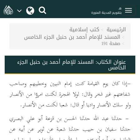
هـ
بتقويم المدينة المنورة
الرئيسية
كتب إسلامية
المسند للإمام أحمد بن حنبل الجزء الخامس
صفحة 191
عنوان الكتاب:
المسند للإمام أحمد بن حنبل الجزء
الخامس
-إذا كان يوم القيامة كنت إمام النبيين وخطيبهم وصاحب
شفاعتهم غير فخر وقال: لولا الهجرة لكنت امرؤا من الأنصار
ولو سلك الأنصار واديا أو قال: شعبا لكنت من الأنصار.
- حدثنا عبد الله حدثنا الحسن بن قزعة أبو علي البصري
حدثنا سفيان بن حبيب حدثنا شعبة عن ثوير عن أبيه عن
الطفيل عن أبيه أنه سمع رسول الله صلى الله عليه وسلم يقول: