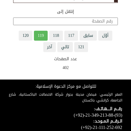
إنتقل إلى
أوّل
سابق
117
118
119
120
121
تالي
آخر
عدد الصفحات
402
للتواصل مع مركز الدعوة الإسلامية:
المقر الرئيسي: فيضان مدينة بجوار شركة الاتصالات الباكستانية، شارع
الجامعة، كراتشي، باكستان
رقـــم الـــــهـاتــف:
(+92)-21-349-213-88-(93)
الــرقـــم الـمــوحـد:
(+92)-21-111-252-692