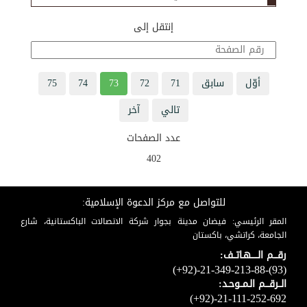
إنتقل إلى
أوّل
سابق
71
72
73
74
75
تالي
آخر
عدد الصفحات
402
للتواصل مع مركز الدعوة الإسلامية:
المقر الرئيسي: فيضان مدينة بجوار شركة الاتصالات الباكستانية، شارع
الجامعة، كراتشي، باكستان
رقـــم الـــــهـاتــف:
(+92)-21-349-213-88-(93)
الــرقـــم الـمــوحـد:
(+92)-21-111-252-692