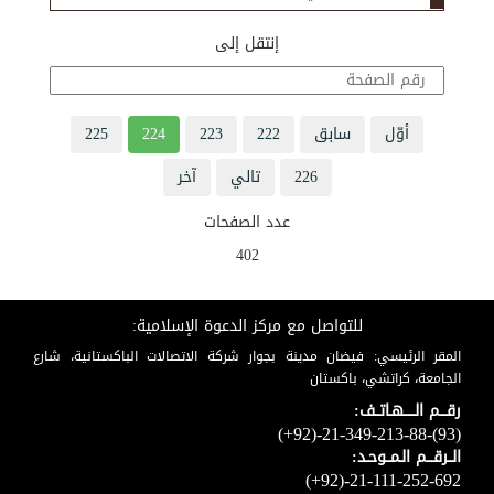
إنتقل إلى
أوّل
سابق
222
223
224
225
226
تالي
آخر
عدد الصفحات
402
للتواصل مع مركز الدعوة الإسلامية:
المقر الرئيسي: فيضان مدينة بجوار شركة الاتصالات الباكستانية، شارع
الجامعة، كراتشي، باكستان
رقـــم الـــــهـاتــف:
(+92)-21-349-213-88-(93)
الــرقـــم الـمــوحـد:
(+92)-21-111-252-692