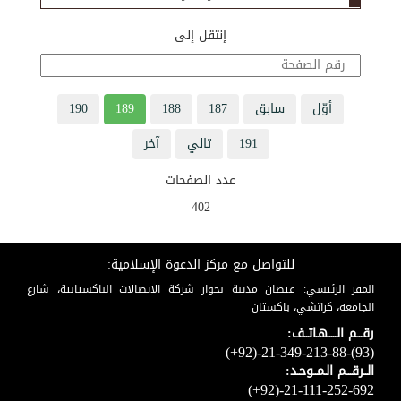
إنتقل إلى
أوّل
سابق
187
188
189
190
191
تالي
آخر
عدد الصفحات
402
للتواصل مع مركز الدعوة الإسلامية:
المقر الرئيسي: فيضان مدينة بجوار شركة الاتصالات الباكستانية، شارع
الجامعة، كراتشي، باكستان
رقـــم الـــــهـاتــف:
(+92)-21-349-213-88-(93)
الــرقـــم الـمــوحـد:
(+92)-21-111-252-692