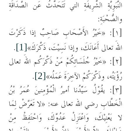
النَّبَوِيَّةِ الشَّرِيفَةِ التي تَتَحَدَّثُ عَن الصَّدَاقَةِ
والصُّحْبَةِ:
[١]: «خَيْرُ الأَصْحَابِ صَاحِبٌ إذا ذَكَرْتَ
اللهَ تعالى أَعَانَكَ، وإذا نَسِيْتَ، ذَكَّرَكَ»
.
[1]
[٢]: «خَيْرُ جُلَسَائِكُمْ مَنْ ذَكَّرَكُم اللهَ تعالى
رُؤْيَتُه، وذَكَّرَكُمْ الآخِرَةَ عَمَلُه»
.
[2]
[٣]: يقُوْلُ سَيِّدُنا أميرُ الْمُؤْمِنينَ عُمَرُ بْنُ
الْخَطَّابِ رضي الله تعالى عنه: «لا تَعَرَّضْ لِمَا
لا يَعْنِيْكَ، وَاعْتَزِلْ عَدُوَّكَ، وَاحْتَفِظْ مِنْ