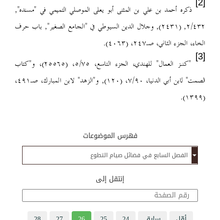
[2]
ذكره أحمد بن علي بن المثنى أبو يعلى الموصلي التميمي في "مسنده",
٢/٤٣٢,
(٢٤٣١), وجلال الدين السيوطي في "الجامع الصغير", باب حرف
الخاء، الجزء الثاني، صـ٢٤٧، (٤٠٦٣).
[3]
"كنـز العمال" للهندي، الجزء التاسع، ٥/٧٥، (٢٥٥٦٥)، و"كتاب
الصمت" لابن
أبي الدنيا، ٧/٩٠، (١٢٠), و"الزهد" لابن المبارك، صـ٤٩١،
(١٣٩٩).
فهرس الموضوعات
إنتقل إلى
أوّل
سابق
24
25
26
27
28