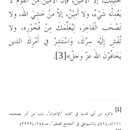
خَلِيْلِكَ، إلاّ الأَمِيْنَ، فإنَّ الأَمِيْنَ مِن القَوْمِ لا
يَعْدِلُه شَيْءٌ، ولا أَمِيْنٌ، إلاّ مَنْ خَشِيَ اللهَ، ولا
تَصْحَب الْفَاجِرَ، ل
يُعَلِّمَكَ مِنْ فُجُوْرِه، ولا
تُفْشِ إِلَيْه سِرَّكَ، وَاسْتَشِرْ في أَمْرِكَ الذين
يَخَافُوْنَ اللهَ عزّ وجلّ»
.
[3]
[1]
ذكره ابن أبي الدنيا في كتابه "الإخوان", باب من أمر بصحبته،
٨/١٦١, (٤٢), والسيوطي في "الجامع الصغير", صـ٢٤٤، (٣٩٩٩).