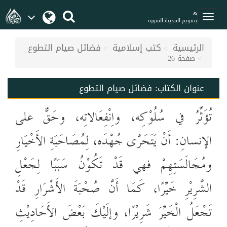
هـ
بتقويم المدينة المنورة
الرئيسية
كتب إسلامية
فضائل صيام التطوع
صفحة 26
عنوان الكتاب:
فضائل صيام التطوع
تُؤَثِّرُ في سُلُوْكِه، واِنْفِعَالاتِه، وحَقٌّ على
الإنسانِ: أَنْ يَتَحَرَّى جُهْدَه، لِمُصَاحَبَةِ الأَخْيَارِ
ومُجَالَسَتِهِمْ فهي قَدْ تَكُوْنُ سَبَبًا لِجَعْلِ
الشَّرِيْرِ خَيِّرًا، كَمَا أَنَّ صُحْبَةَ الأَشْرَارِ قَدْ
تَجْعَلُ الْخَيِّرَ شَرِيْرًا، وإلَيْكَ بَعْضَ الأَحَادِيْثِ