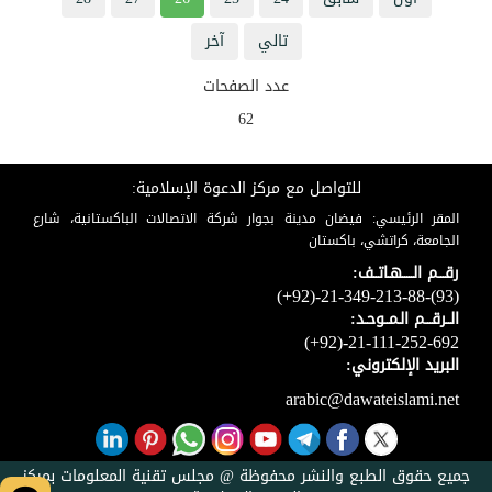
تالي
آخر
عدد الصفحات
62
للتواصل مع مركز الدعوة الإسلامية:
المقر الرئيسي: فيضان مدينة بجوار شركة الاتصالات الباكستانية، شارع
الجامعة، كراتشي، باكستان
رقـــم الـــــهـاتــف:
(+92)-21-349-213-88-(93)
الــرقـــم الـمــوحـد:
(+92)-21-111-252-692
البريد الإلكتروني:
arabic@dawateislami.net
جميع حقوق الطبع والنشر محفوظة @ مجلس تقنية المعلومات بمركز