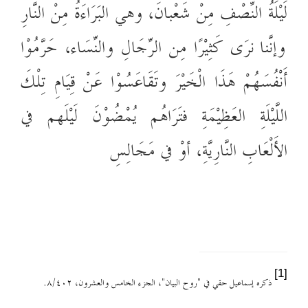
لَيْلَةُ النِّصْفِ مِنْ شَعْبانَ، وهي البَرَاءَةُ مِنْ النَّارِ
وإنّنا نَرَى كَثِيْرًا مِن الرِّجَالِ والنِّسَاء، حَرَّمُوْا
أَنْفُسَهُمْ هَذَا الْخَيْرَ وتَقَاعَسُوْا عَنْ قِيَامِ تِلْكَ
اللَّيْلَةِ العَظِيْمَةِ فتَرَاهُم يُمْضُوْنَ لَيْلَهم في
الأَلْعَابِ النَّارِيَّةِ، أوْ في مَجَالِسِ
[1]
ذكره
إسماعيل حقي في "روح البيان"، الجزء الخامس والعشرون، ٨/٤٠٢.