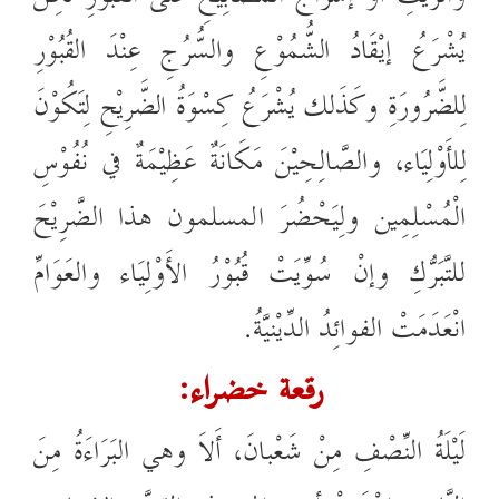
يُشْرَعُ إيْقَادُ الشُّمُوْعِ والسُّرُجِ
عِنْدَ
القُبُوْرِ
لِلضَّرُورَةِ وكَذَلك يُشْرَعُ كِسْوَةُ الضَّرِيْحِ لِتَكُوْنَ
لِلأَوْلِيَاء
،
والصَّالِحِيْنَ مَكَانَةٌ عَظِيْمَةٌ في نُفُوْسِ
الْمُسْلِمِين ولِيَحْضُرَ المسلمون هذا الضَّرِيْحَ
للتَّبَرُّكِ وإنْ سُوِّيَتْ قُبُوْرُ الأَوْلِيَاء والعَوَامِّ
انْعَدَمَتْ الفوائِدُ الدِّيْنيَّةُ.
رقعة خضراء:
لَيْلَةُ النِّصْفِ مِنْ شَعْبانَ، أَلاَ وهي البَرَاءَةُ مِنَ