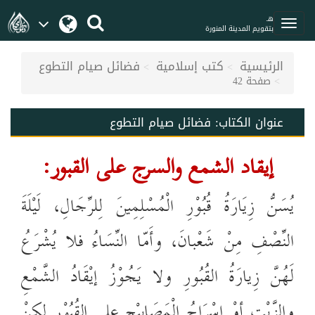
هـ
بتقويم المدينة المنورة
الرئيسية
كتب إسلامية
فضائل صيام التطوع
صفحة 42
عنوان الكتاب:
فضائل صيام التطوع
إيقاد الشمع والسرج على القبور:
يُسَنُّ زِيَارَةُ قُبُوْرِ الْمُسْلِمِينَ لِلرِّجَالِ، لَيْلَةَ
النِّصْفِ مِنْ شَعْبانَ، وأَمّا النِّسَاءُ فلا يُشْرَعُ
لَهُنَّ زِيارَةُ القُبُورِ ولا يَجُوْزُ إيْقَادُ الشَّمْعِ
والزَّيْتِ
أوْ إسْرَاجُ الْمَصَابِيْحِ على القُبُوْرِ لكِنْ