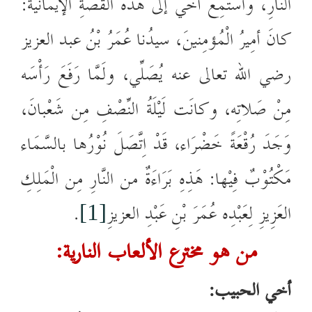
النَّارِ، واسْتَمِعْ أخي إلى هذه القصَّةِ الإيمانية:
كانَ أمِيرُ الْمُؤمِنينَ، سيدُنا عُمَرُ بْنُ عبد العزيز
رضي الله تعالى عنه يُصَلِّي، ولَمَّا رَفَعَ رَأْسَه
مِنْ صَلاتِه، وكانَت لَيْلَةُ النِّصْفِ مِن شَعْبانَ،
وَجَدَ رُقْعَةً خَضْرَاء، قَدْ اِتَّصَلَ نُوْرُها بالسَّمَاء
مَكْتُوْبٌ فِيْها: هَذِهِ بَرَاءَةٌ من النَّارِ مِن الْمَلِكِ
العَزِيزِ لِعَبْدِه عُمَرَ بْنِ عَبْدِ العزيزِ
.
[1]
من هو مخترع الألعاب النارية:
أخي الحبيب: