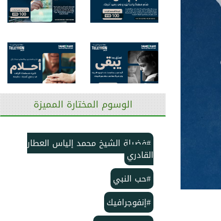
الوسوم المختارة المميزة
#فضيلة الشيخ محمد إلياس العطار
القادري
#حب النبي
#إنفوجرافيك