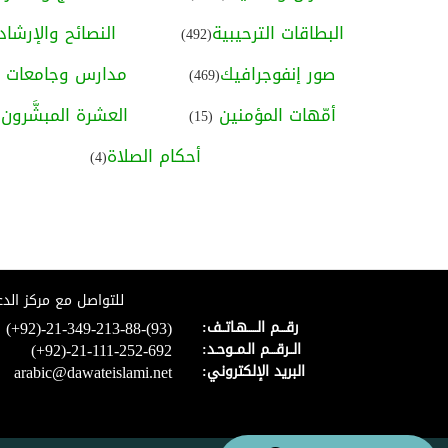
البطاقات الترحيبية
النصائح والإرشاد
(492)
صور إنفوجرافيك
مدارس وجامعات ا
(469)
أمّهات المؤمنين
العشرة المبشَّرون ب
(15)
أحكام الصلاة
(4)
للتواصل مع مركز الدع
(+92)-21-349-213-88-(93)
رقـــم الـــــهـاتــف:
(+92)-21-111-252-692
الــرقـــم الـمــوحـد:
arabic@dawateislami.net
البريد الإلكتروني: