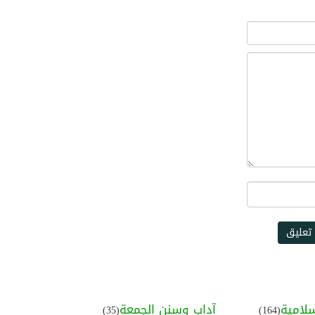
#سيدنا إبراهيم
#رسول الله ﷺ
#المولد النبوي الشريف
#الهجرة النبوية
#حياتي خير لكم
#القرآن والحديث
#خصائص النبي ﷺ
تعليق
#صحيح مسلم
#التواضع في الأكل
لامية
آداب وسنن الجمعة
(35)
(164)