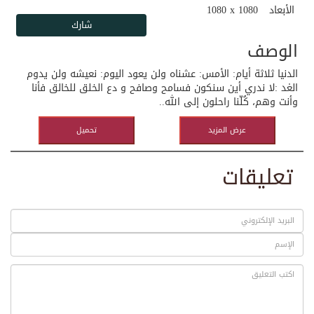
الأبعاد
1080 x 1080
الوصف
الدنيا ثلاثة أيام: الأمس: عشناه ولن يعود اليوم: نعيشه ولن يدوم
الغد :لا ندري أين سنكون فسامح وصافح و دع الخلق للخالق فأنا
وأنت وهم، كُلّنا راحلون إلى الله..
عرض المزيد
تحميل
تعليقات