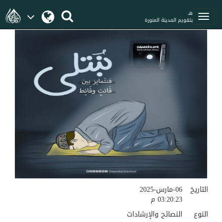
هـ
بتقويم المدينة المنورة
التاريخ
06-مارس-2025
03:20:23 م
النوع
النصائح والإرشادات