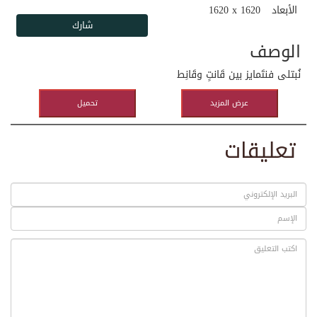
الأبعاد
1620 x 1620
الوصف
نُبتلى فنتَمايز بين قَانتٍ وقَانِط
عرض المزيد
تحميل
تعليقات