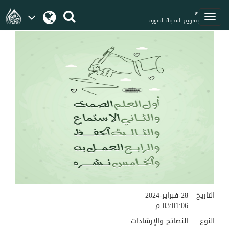
هـ
بتقويم المدينة المنورة
التاريخ
28-فبراير-2024
03:01:06 م
النوع
النصائح والإرشادات