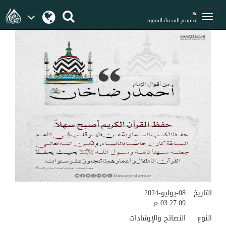
هـ
بتقويم المدينة المنورة
التاريخ
08-يوليو-2024
03:27:09 م
النوع
النصائح والإرشادات