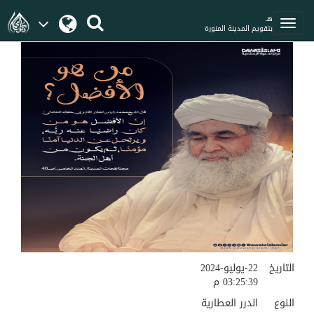
هـ
بتقويم المدينة المنورة
التاريخ
22-يوليو-2024
03:25:39 م
النوع
الدرر العطارية