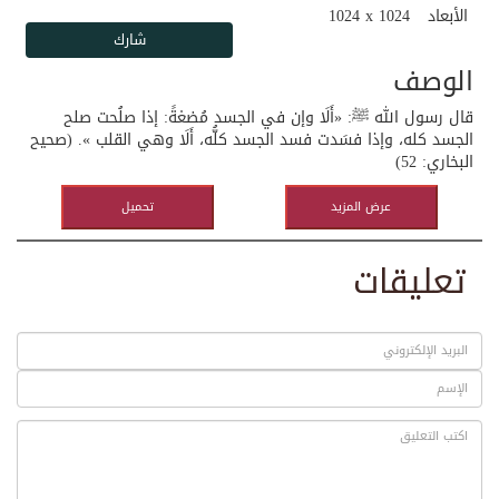
الأبعاد
1024 x 1024
الوصف
قال رسول الله ﷺ: «أَلَا وإن في الجسد مُضغةً: إذا صلُحت صلح
الجسد كله، وإذا فسَدت فسد الجسد كلُّه، أَلَا وهي القلب ». (صحيح
البخاري: 52)
عرض المزيد
تحميل
تعليقات