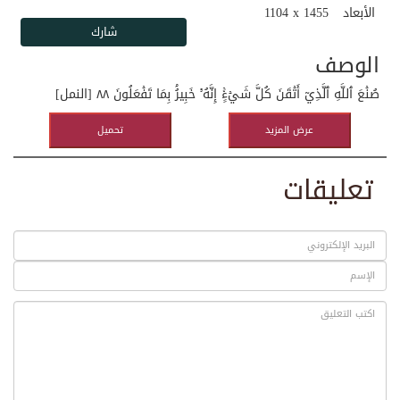
الأبعاد
1104 x 1455
الوصف
صُنۡعَ ٱللَّهِ ٱلَّذِيٓ أَتۡقَنَ كُلَّ شَيۡءٍۚ إِنَّهُۥ خَبِيرُۢ بِمَا تَفۡعَلُونَ ٨٨ [النمل]
عرض المزيد
تحميل
تعليقات