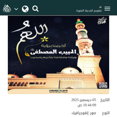
هـ
بتقويم المدينة المنورة
التاريخ
05-ديسمبر-2025
10:44:09 ص
النوع
صور إنفوجرافيك